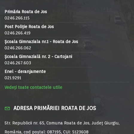
Primăria Roata de Jos
0246.266.115
Post Poliție Roata de Jos
0246.266.419
Școala Gimnaziala nr.1 - Roata de Jos
0246.266.062
Școala Gimnazială nr. 2 - Cartojani
0246.267.603
Enel - deranjamente
021.9291
Vedeți toate contactele utile
ADRESA PRIMĂRIEI ROATA DE JOS
Str. Republicii nr. 65, Comuna Roata de Jos, Județ Giurgiu,
România, cod poștal: 087195, CUI: 5123608