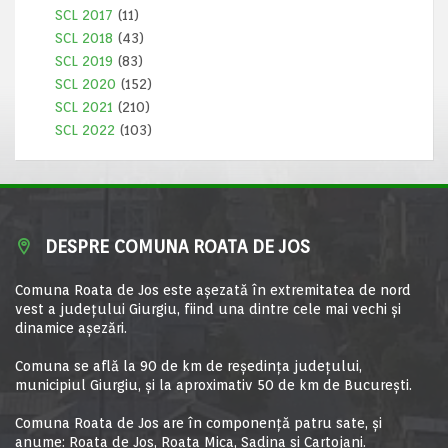
SCL 2017
(11)
SCL 2018
(43)
SCL 2019
(83)
SCL 2020
(152)
SCL 2021
(210)
SCL 2022
(103)
DESPRE COMUNA ROATA DE JOS
Comuna Roata de Jos este aşezată în extremitatea de nord
vest a judeţului Giurgiu, fiind una dintre cele mai vechi şi
dinamice aşezări.
Comuna se află la 90 de km de reşedinţa judeţului,
municipiul Giurgiu, şi la aproximativ 50 de km de Bucureşti.
Comuna Roata de Jos are în componență patru sate, și
anume: Roata de Jos, Roata Mica, Sadina si Cartojani.