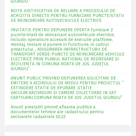
GIURGIU”.
NOTA JUSTIFICATIVA DE RELUARE A PROCESULUI DE
ACHIZITIE DIRECTA PENTRU FURNIZARE PUNCTE/STATII
DE REINCARCARE AUTOVECHICULE ELECTRICE
INVITATIE PENTRU DEPUNERE OFERTA furnizare 2
puncte/statii de reincarcare autovehicule electrice,
inclusiv operatiuni accesorii de executie platfome,
montaj, testare si punere in functiune, in cadrul
proiectului „ ASIGURAREA INFRASTRUCTURII DE
TRANSPORT VERDE-PUNCTE DE REINCARCARE VEHICULE
ELECTRICE PRIN PLANUL NATIONAL DE REDRESARE SI
REZILIENTA IN COMUNA ROATA DE JOS, JUDEŢUL
GIURGIU”.
ANUNT PUBLIC PRIVIND DEPUNEREA SOLICITARI DE
EMITERE A ACORDULUI DE MEDIU PENTRU PROIECTUL ”
EXTINDERE STATIE DE EPURARE ,STATIE
VACUUM,RACORDURI SI CAMERE COLECTOARE IN SAT
CARTOJANI,COMUNA ROATA DE JOS ,JUDETUL GIURGIU”
Anunt prealabil privind afisarea publica a
documentelor tehnice ale cadastrului pentru
sectoarele cadastrale 10,12