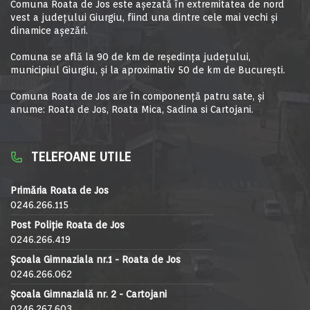
Comuna Roata de Jos este aşezată în extremitatea de nord
vest a judeţului Giurgiu, fiind una dintre cele mai vechi şi
dinamice aşezări.
Comuna se află la 90 de km de reşedinţa judeţului,
municipiul Giurgiu, şi la aproximativ 50 de km de Bucureşti.
Comuna Roata de Jos are în componență patru sate, și
anume: Roata de Jos, Roata Mica, Sadina si Cartojani.
TELEFOANE UTILE
Primăria Roata de Jos
0246.266.115
Post Poliție Roata de Jos
0246.266.419
Școala Gimnaziala nr.1 - Roata de Jos
0246.266.062
Școala Gimnazială nr. 2 - Cartojani
0246.267.603