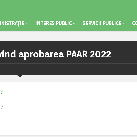
NISTRAȚIE
INTERES PUBLIC
SERVICII PUBLICE
C
ivind aprobarea PAAR 2022
22
22