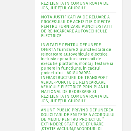
REZILIENTA IN COMUNA ROATA DE
JOS, JUDEŢUL GIURGIU”.
NOTA JUSTIFICATIVA DE RELUARE A
PROCESULUI DE ACHIZITIE DIRECTA
PENTRU FURNIZARE PUNCTE/STATII
DE REINCARCARE AUTOVECHICULE
ELECTRICE
INVITATIE PENTRU DEPUNERE
OFERTA furnizare 2 puncte/statii de
reincarcare autovehicule electrice,
inclusiv operatiuni accesorii de
executie platfome, montaj, testare si
punere in functiune, in cadrul
proiectului „ ASIGURAREA
INFRASTRUCTURII DE TRANSPORT
VERDE-PUNCTE DE REINCARCARE
VEHICULE ELECTRICE PRIN PLANUL
NATIONAL DE REDRESARE SI
REZILIENTA IN COMUNA ROATA DE
JOS, JUDEŢUL GIURGIU”.
ANUNT PUBLIC PRIVIND DEPUNEREA
SOLICITARI DE EMITERE A ACORDULUI
DE MEDIU PENTRU PROIECTUL ”
EXTINDERE STATIE DE EPURARE
,STATIE VACUUM,RACORDURI SI