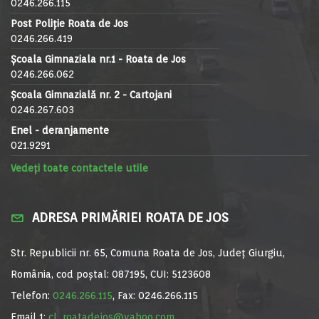
0246.266.115
Post Poliție Roata de Jos
0246.266.419
Școala Gimnaziala nr.1 - Roata de Jos
0246.266.062
Școala Gimnazială nr. 2 - Cartojani
0246.267.603
Enel - deranjamente
021.9291
Vedeți toate contactele utile
ADRESA PRIMĂRIEI ROATA DE JOS
Str. Republicii nr. 65, Comuna Roata de Jos, Județ Giurgiu,
România, cod poștal: 087195, CUI: 5123608
Telefon:
0246.266.115
, Fax: 0246.266.115
Email 1:
cl_roatadejos@yahoo.com