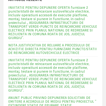
INVITATIE PENTRU DEPUNERE OFERTA furnizare 2
puncte/statii de reincarcare autovehicule electrice,
inclusiv operatiuni accesorii de executie platfome,
montaj, testare si punere in functiune, in cadrul
proiectului „ ASIGURAREA INFRASTRUCTURII DE
TRANSPORT VERDE-PUNCTE DE REINCARCARE VEHICULE
ELECTRICE PRIN PLANUL NATIONAL DE REDRESARE SI
REZILIENTA IN COMUNA ROATA DE JOS, JUDEŢUL
GIURGIU”.
NOTA JUSTIFICATIVA DE RELUARE A PROCESULUI DE
ACHIZITIE DIRECTA PENTRU FURNIZARE PUNCTE/STATII
DE REINCARCARE AUTOVECHICULE ELECTRICE
INVITATIE PENTRU DEPUNERE OFERTA furnizare 2
puncte/statii de reincarcare autovehicule electrice,
inclusiv operatiuni accesorii de executie platfome,
montaj, testare si punere in functiune, in cadrul
proiectului „ ASIGURAREA INFRASTRUCTURII DE
TRANSPORT VERDE-PUNCTE DE REINCARCARE VEHICULE
ELECTRICE PRIN PLANUL NATIONAL DE REDRESARE SI
REZILIENTA IN COMUNA ROATA DE JOS, JUDEŢUL
GIURGIU”.
ANUNT PUBLIC PRIVIND DEPUNEREA SOLICITARI DE
EMITERE A ACORDULUI DE MEDIU PENTRU PROIECTUL ”
EXTINDERE STATIE DE EPURARE ,STATIE