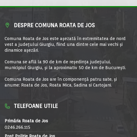
DESPRE COMUNA ROATA DE JOS
Comuna Roata de Jos este aşezată în extremitatea de nord
vest a judeţului Giurgiu, fiind una dintre cele mai vechi şi
dinamice aşezări.
Comuna se află la 90 de km de reşedinţa judeţului,
municipiul Giurgiu, şi la aproximativ 50 de km de Bucureşti.
Comuna Roata de Jos are în componență patru sate, și
anume: Roata de Jos, Roata Mica, Sadina si Cartojani.
TELEFOANE UTILE
Primăria Roata de Jos
0246.266.115
Post Poliție Roata de Jos