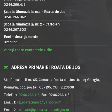
0246.266.419
Școala Gimnaziala nr.1 - Roata de Jos
0246.266.062
Școala Gimnazială nr. 2 - Cartojani
0246.267.603
Enel - deranjamente
021.9291
Vedeți toate contactele utile
ADRESA PRIMĂRIEI ROATA DE JOS
Str. Republicii nr. 65, Comuna Roata de Jos, Județ Giurgiu,
România, cod poștal: 087195, CUI: 5123608
Telefon:
0246.266.115
, Fax: 0246.266.115
Email 1:
cl_roatadejos@yahoo.com
Email 2:
contact@primariaroatadejos.ro