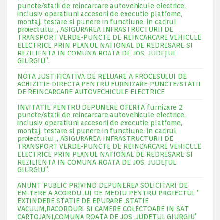
puncte/statii de reincarcare autovehicule electrice,
inclusiv operatiuni accesorii de executie platfome,
montaj, testare si punere in functiune, in cadrul
proiectului „ ASIGURAREA INFRASTRUCTURII DE
TRANSPORT VERDE-PUNCTE DE REINCARCARE VEHICULE
ELECTRICE PRIN PLANUL NATIONAL DE REDRESARE SI
REZILIENTA IN COMUNA ROATA DE JOS, JUDEŢUL
GIURGIU”.
NOTA JUSTIFICATIVA DE RELUARE A PROCESULUI DE
ACHIZITIE DIRECTA PENTRU FURNIZARE PUNCTE/STATII
DE REINCARCARE AUTOVECHICULE ELECTRICE
INVITATIE PENTRU DEPUNERE OFERTA furnizare 2
puncte/statii de reincarcare autovehicule electrice,
inclusiv operatiuni accesorii de executie platfome,
montaj, testare si punere in functiune, in cadrul
proiectului „ ASIGURAREA INFRASTRUCTURII DE
TRANSPORT VERDE-PUNCTE DE REINCARCARE VEHICULE
ELECTRICE PRIN PLANUL NATIONAL DE REDRESARE SI
REZILIENTA IN COMUNA ROATA DE JOS, JUDEŢUL
GIURGIU”.
ANUNT PUBLIC PRIVIND DEPUNEREA SOLICITARI DE
EMITERE A ACORDULUI DE MEDIU PENTRU PROIECTUL ”
EXTINDERE STATIE DE EPURARE ,STATIE
VACUUM,RACORDURI SI CAMERE COLECTOARE IN SAT
CARTOJANI,COMUNA ROATA DE JOS ,JUDETUL GIURGIU”