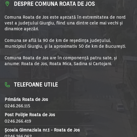
DESPRE COMUNA ROATA DE JOS
Comuna Roata de Jos este aşezată în extremitatea de nord
vest a judeţului Giurgiu, fiind una dintre cele mai vechi şi
dinamice aşezări.
Comuna se află la 90 de km de reşedinţa judeţului,
municipiul Giurgiu, şi la aproximativ 50 de km de Bucureşti.
Comuna Roata de Jos are în componență patru sate, și
anume: Roata de Jos, Roata Mica, Sadina si Cartojani.
TELEFOANE UTILE
Primăria Roata de Jos
0246.266.115
Post Poliție Roata de Jos
0246.266.419
Școala Gimnaziala nr.1 - Roata de Jos
0246.266.062