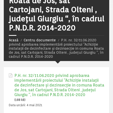
Roata de Jos, sat
Cartojani, Strada Olteni ,
județul Giurgiu “, în cadrul
P.N.D.R. 2014-2020
Acasă
Centru documente
P.H. nr. 32/11.06.2020
privind aprobarea implementării proiectului “Achiziție
instalații de dezinfectare și dezinsecție in comuna Roata
de Jos, sat Cartojani, Strada Olteni , județul Giurgiu “, în
cadrul P.N.D.R. 2014-2020
P.H. nr. 32/11.06.2020 privind aprobarea
implementării proiectului “Achiziție instalații
de dezinfectare și dezinsecție in comuna Roata
de Jos, sat Cartojani, Strada Olteni , județul
Giurgiu “, în cadrul P.N.D.R. 2014-2020
(188 kB)
Data urcării:
4 mai 2021