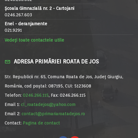
Școala Gimnazială nr. 2 - Cartojani
0246.267.603
Enel - deranjamente
021.9291
Vedeți toate contactele utile
ADRESA PRIMĂRIEI ROATA DE JOS
Str. Republicii nr. 65, Comuna Roata de Jos, Județ Giurgiu,
România, cod poștal: 087195, CUI: 5123608
Telefon:
0246.266.115
, Fax: 0246.266.115
Email 1:
cl_roatadejos@yahoo.com
Email 2:
contact@primariaroatadejos.ro
Contact:
Pagina de contact