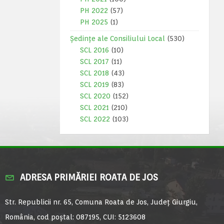
PH 2022
(57)
PH 2025
(1)
Ședințe ale Consiliului Local
(530)
SCL 2016
(10)
SCL 2017
(11)
SCL 2018
(43)
SCL 2019
(83)
SCL 2020
(152)
SCL 2021
(210)
SCL 2022
(103)
ADRESA PRIMĂRIEI ROATA DE JOS
Str. Republicii nr. 65, Comuna Roata de Jos, Județ Giurgiu,
România, cod poștal: 087195, CUI: 5123608