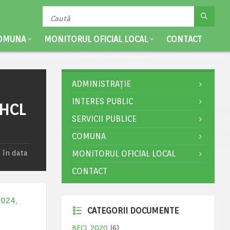
OMUNA
MONITORUL OFICIAL LOCAL
CONTACT
ADMINISTRAȚIE
INTERES PUBLIC
 HCL
SERVICII PUBLICE
COMUNA
 în data
MONITORUL OFICIAL LOCAL
CONTACT
2024,
CATEGORII DOCUMENTE
BECL 2020
(6)