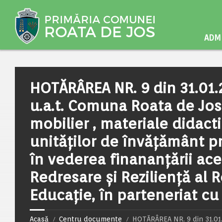
ADMI
HOTĂRÂREA NR. 9 din 31.01.2
u.a.t. Comuna Roata de Jos
mobilier , materiale didact
unităților de învățământ pr
în vederea finananțării ace
Redresare și Reziliență al
Educație, în parteneriat cu
Acasă
Centru documente
HOTĂRÂREA NR. 9 din 31.01.