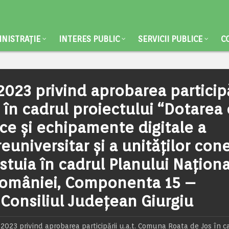
NISTRAȚIE
INTERES PUBLIC
SERVICII PUBLICE
C
023 privind aprobarea participă
 în cadrul proiectului “Dotarea
ice și echipamente digitale a
euniversitar și a unităților con
stuia în cadrul Planului Națion
 României, Componenta 15 –
 Consiliul Județean Giurgiu
2023 privind aprobarea participării u.a.t. Comuna Roata de Jos în c