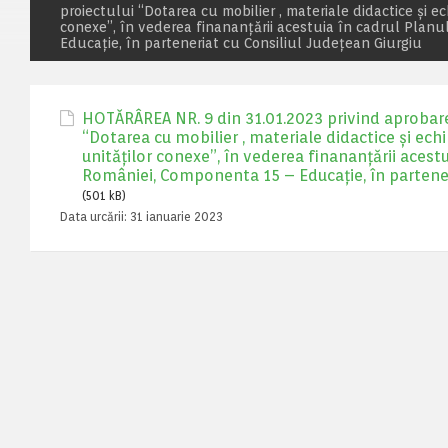
proiectului “Dotarea cu mobilier , materiale didactice și e
conexe”, în vederea finananțării acestuia în cadrul Planu
Educație, în parteneriat cu Consiliul Județean Giurgiu
HOTĂRÂREA NR. 9 din 31.01.2023 privind aprobarea
“Dotarea cu mobilier , materiale didactice și ech
unităților conexe”, în vederea finananțării acestu
României, Componenta 15 – Educație, în partener
(501 kB)
Data urcării:
31 ianuarie 2023