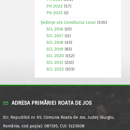
PH 2022
(57)
PH 2025
(1)
Ședințe ale Consiliului Local
(530)
SCL 2016
(10)
SCL 2017
(11)
SCL 2018
(43)
SCL 2019
(83)
SCL 2020
(152)
SCL 2021
(210)
SCL 2022
(103)
ADRESA PRIMĂRIEI ROATA DE JOS
Str. Republicii nr. 65, Comuna Roata de Jos, Județ Giurgiu,
România, cod poștal: 087195, CUI: 5123608