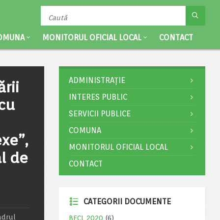
OMUNA
MONITORUL OFICIAL LOCAL
CONTACT
ADMINISTRAȚIE
rii
INTERES PUBLIC
 cu
SERVICII PUBLICE
COMUNA
exe”,
MONITORUL OFICIAL LOCAL
al de
CONTACT
CATEGORII DOCUMENTE
adrul
BECL 2020
(6)