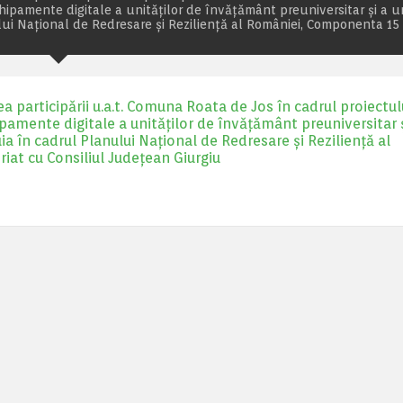
chipamente digitale a unităților de învățământ preuniversitar și a un
lui Național de Redresare și Reziliență al României, Componenta 15
 participării u.a.t. Comuna Roata de Jos în cadrul proiectul
ipamente digitale a unităților de învățământ preuniversitar ș
ia în cadrul Planului Național de Redresare și Reziliență al
iat cu Consiliul Județean Giurgiu