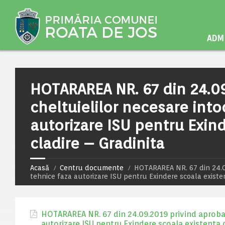
ADMI
HOTARAREA NR. 67 din 24.0
cheltuielilor necesare int
autorizare ISU pentru Exin
cladire – Gradinita
Acasă
Centru documente
HOTARAREA NR. 67 din 24.09
tehnice faza autorizare ISU pentru Exindere scoala existe
HOTARAREA NR. 67 din 24.09.2019 privind aprobar
autorizare ISU pentru Exindere scoala existenta 