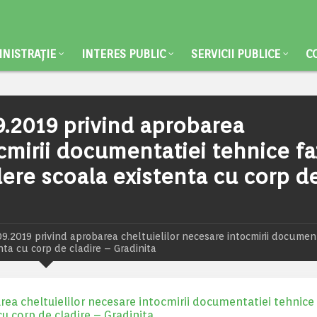
NISTRAȚIE
INTERES PUBLIC
SERVICII PUBLICE
C
9.2019 privind aprobarea
ocmirii documentatiei tehnice fa
dere scoala existenta cu corp d
.2019 privind aprobarea cheltuielilor necesare intocmirii document
nta cu corp de cladire – Gradinita
ea cheltuielilor necesare intocmirii documentatiei tehnice
cu corp de cladire – Gradinita