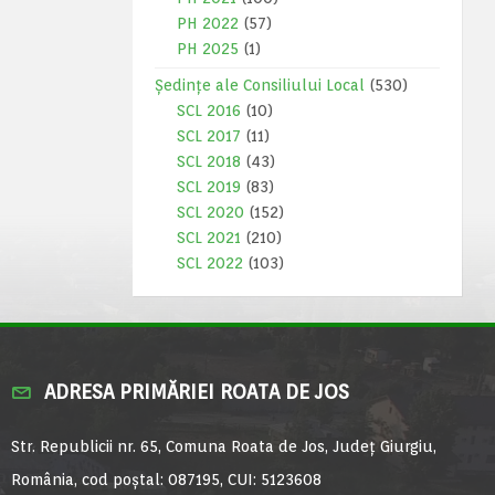
PH 2022
(57)
PH 2025
(1)
Ședințe ale Consiliului Local
(530)
SCL 2016
(10)
SCL 2017
(11)
SCL 2018
(43)
SCL 2019
(83)
SCL 2020
(152)
SCL 2021
(210)
SCL 2022
(103)
ADRESA PRIMĂRIEI ROATA DE JOS
Str. Republicii nr. 65, Comuna Roata de Jos, Județ Giurgiu,
România, cod poștal: 087195, CUI: 5123608