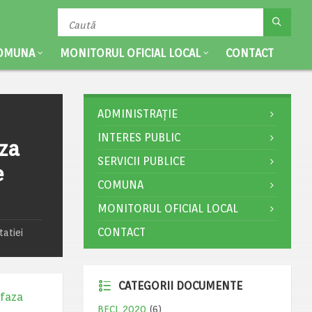
OMUNA
MONITORUL OFICIAL LOCAL
CONTACT
ADMINISTRAȚIE
INTERES PUBLIC
za
SERVICII PUBLICE
e
COMUNA
MONITORUL OFICIAL LOCAL
CONTACT
atiei
CATEGORII DOCUMENTE
 faza
BECL 2020
(6)