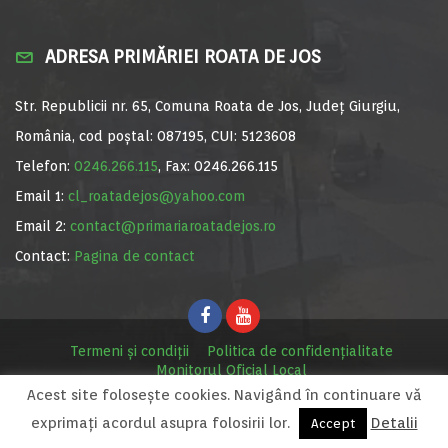
ADRESA PRIMĂRIEI ROATA DE JOS
Str. Republicii nr. 65, Comuna Roata de Jos, Județ Giurgiu,
România, cod poștal: 087195, CUI: 5123608
Telefon:
0246.266.115
, Fax: 0246.266.115
Email 1:
cl_roatadejos@yahoo.com
Email 2:
contact@primariaroatadejos.ro
Contact:
Pagina de contact
Termeni și condiții
Politica de confidențialitate
Monitorul Oficial Local
Acest site foloseşte cookies. Navigând în continuare vă
© Primăria Roata de Jos, 2020. Site realizat de
MediaDigi.ro
exprimaţi acordul asupra folosirii lor.
Detalii
Accept