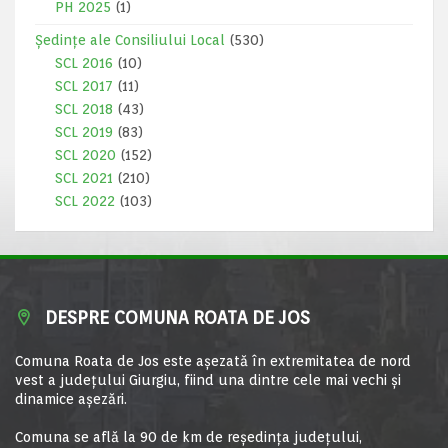
PH 2025
(1)
Ședințe ale Consiliului Local
(530)
SCL 2016
(10)
SCL 2017
(11)
SCL 2018
(43)
SCL 2019
(83)
SCL 2020
(152)
SCL 2021
(210)
SCL 2022
(103)
DESPRE COMUNA ROATA DE JOS
Comuna Roata de Jos este aşezată în extremitatea de nord
vest a judeţului Giurgiu, fiind una dintre cele mai vechi şi
dinamice aşezări.
Comuna se află la 90 de km de reşedinţa judeţului,