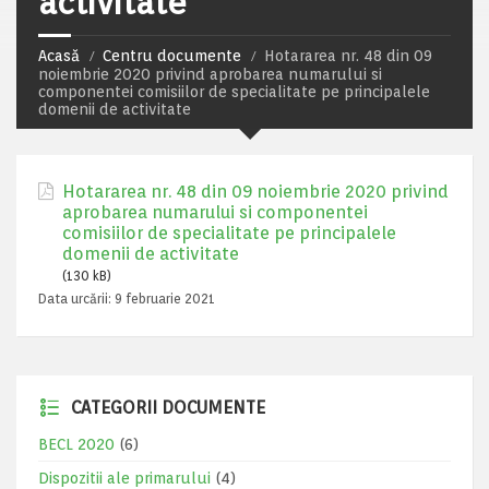
activitate
Acasă
Centru documente
Hotararea nr. 48 din 09
noiembrie 2020 privind aprobarea numarului si
componentei comisiilor de specialitate pe principalele
domenii de activitate
Hotararea nr. 48 din 09 noiembrie 2020 privind
aprobarea numarului si componentei
comisiilor de specialitate pe principalele
domenii de activitate
(130 kB)
Data urcării:
9 februarie 2021
CATEGORII DOCUMENTE
BECL 2020
(6)
Dispozitii ale primarului
(4)