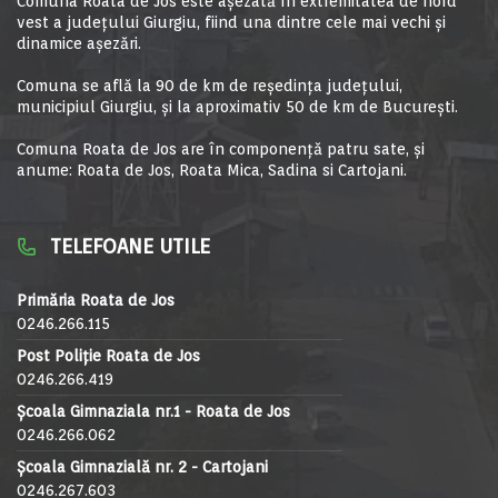
Comuna Roata de Jos este aşezată în extremitatea de nord
vest a judeţului Giurgiu, fiind una dintre cele mai vechi şi
dinamice aşezări.
Comuna se află la 90 de km de reşedinţa judeţului,
municipiul Giurgiu, şi la aproximativ 50 de km de Bucureşti.
Comuna Roata de Jos are în componență patru sate, și
anume: Roata de Jos, Roata Mica, Sadina si Cartojani.
TELEFOANE UTILE
Primăria Roata de Jos
0246.266.115
Post Poliție Roata de Jos
0246.266.419
Școala Gimnaziala nr.1 - Roata de Jos
0246.266.062
Școala Gimnazială nr. 2 - Cartojani
0246.267.603