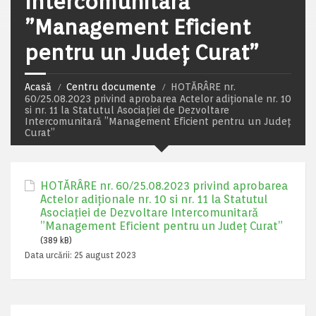
Intercomunitară
”Management Eficient
pentru un Județ Curat”
Acasă
Centru documente
HOTĂRÂRE nr.
60/25.08.2023 privind aprobarea Actelor adiționale nr. 10
si nr. 11 la Statutul Asociației de Dezvoltare
Intercomunitară ”Management Eficient pentru un Județ
Curat”
HOTĂRÂRE nr. 60/25.08.2023 privind aprobarea
Actelor adiționale nr. 10 si nr. 11 la Statutul
Asociației de Dezvoltare Intercomunitară
”Management Eficient pentru un Județ Curat”
(389 kB)
Data urcării:
25 august 2023