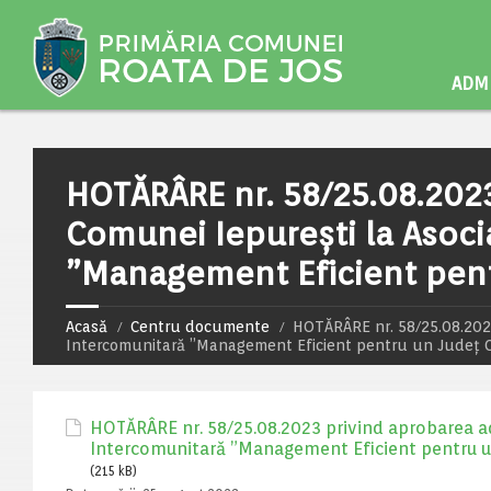
ADMI
HOTĂRÂRE nr. 58/25.08.2023
Comunei Iepureşti la Asoci
”Management Eficient pent
Acasă
Centru documente
HOTĂRÂRE nr. 58/25.08.2023
Intercomunitară ”Management Eficient pentru un Judeţ 
HOTĂRÂRE nr. 58/25.08.2023 privind aprobarea ad
Intercomunitară ”Management Eficient pentru u
(215 kB)