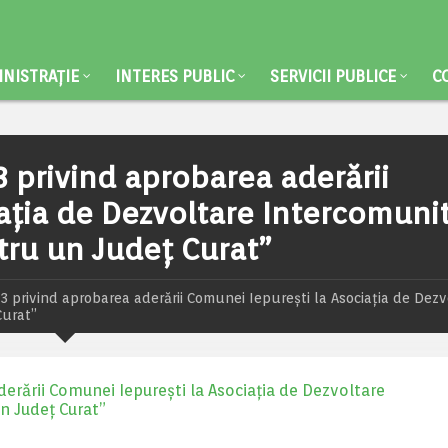
NISTRAȚIE
INTERES PUBLIC
SERVICII PUBLICE
C
 privind aprobarea aderării
aţia de Dezvoltare Intercomuni
ru un Judeţ Curat”
 privind aprobarea aderării Comunei Iepureşti la Asociaţia de Dezv
Curat”
erării Comunei Iepureşti la Asociaţia de Dezvoltare
n Judeţ Curat”