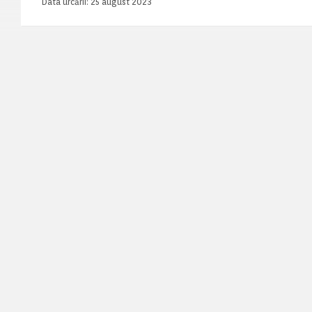
Data urcării:
25 august 2023