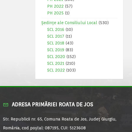
PH 2022
(57)
PH 2025
(1)
Ședințe ale Consiliului Local
(530)
SCL 2016
(10)
SCL 2017
(11)
SCL 2018
(43)
SCL 2019
(83)
SCL 2020
(152)
SCL 2021
(210)
SCL 2022
(103)
ADRESA PRIMĂRIEI ROATA DE JOS
Str. Republicii nr. 65, Comuna Roata de Jos, Județ Giurgiu,
România, cod poștal: 087195, CUI: 5123608