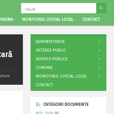
OMUNA
MONITORUL OFICIAL LOCAL
CONTACT
ADMINISTRAȚIE
INTERES PUBLIC
tară
SERVICII PUBLICE
COMUNA
oltare
MONITORUL OFICIAL LOCAL
CONTACT
CATEGORII DOCUMENTE
BECL 2020
(6)