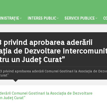
NISTRAȚIE
INTERES PUBLIC
SERVICII PUBLICE
C
 privind aprobarea aderării
aţia de Dezvoltare Intercomuni
ru un Judeţ Curat”
 privind aprobarea aderării Comunei Gostinari la Asociaţia de Dezv
Curat”
erării Comunei Gostinari la Asociaţia de Dezvoltare
n Judeţ Curat”