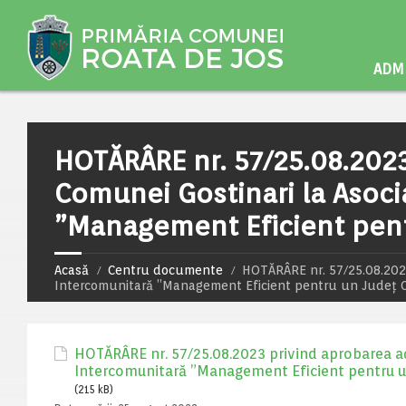
ADMI
HOTĂRÂRE nr. 57/25.08.2023
Comunei Gostinari la Asoci
”Management Eficient pent
Acasă
Centru documente
HOTĂRÂRE nr. 57/25.08.2023
Intercomunitară ”Management Eficient pentru un Judeţ 
HOTĂRÂRE nr. 57/25.08.2023 privind aprobarea ad
Intercomunitară ”Management Eficient pentru u
(215 kB)