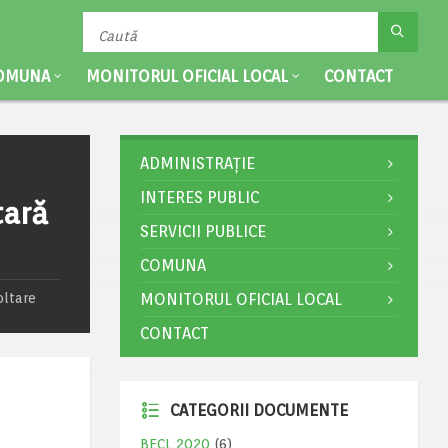
OMUNA
MONITORUL OFICIAL LOCAL
CONTACT
ADMINISTRAȚIE
INTERES PUBLIC
tară
SERVICII PUBLICE
COMUNA
oltare
MONITORUL OFICIAL LOCAL
CONTACT
CATEGORII DOCUMENTE
BECL 2020
(6)