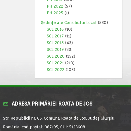
PH 2022
(57)
PH 2025
(1)
Ședințe ale Consiliului Local
(530)
SCL 2016
(10)
SCL 2017
(11)
SCL 2018
(43)
SCL 2019
(83)
SCL 2020
(152)
SCL 2021
(210)
SCL 2022
(103)
ADRESA PRIMĂRIEI ROATA DE JOS
Str. Republicii nr. 65, Comuna Roata de Jos, Județ Giurgiu,
România, cod poștal: 087195, CUI: 5123608