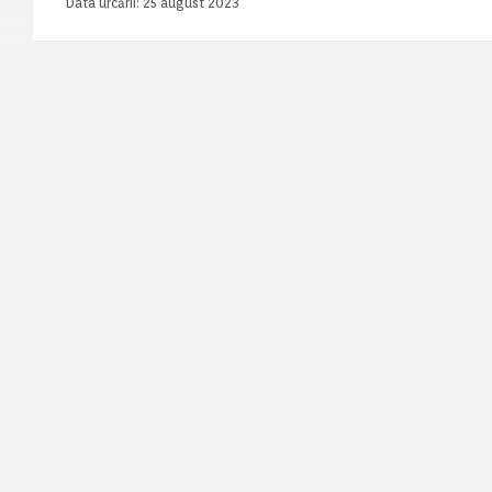
Data urcării:
25 august 2023