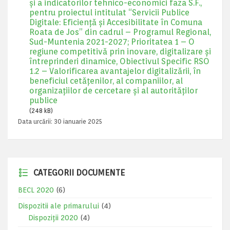
și a indicatorilor tehnico-economici faza S.F.,
pentru proiectul intitulat “Servicii Publice
Digitale: Eficiență și Accesibilitate în Comuna
Roata de Jos” din cadrul – Programul Regional,
Sud-Muntenia 2021-2027; Prioritatea 1 – O
regiune competitivă prin inovare, digitalizare și
întreprinderi dinamice, Obiectivul Specific RSO
1.2 – Valorificarea avantajelor digitalizării, în
beneficiul cetățenilor, al companiilor, al
organizațiilor de cercetare și al autorităților
publice
(248 kB)
Data urcării:
30 ianuarie 2025
CATEGORII DOCUMENTE
BECL 2020
(6)
Dispozitii ale primarului
(4)
Dispoziții 2020
(4)