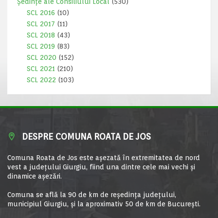
Ședințe ale Consiliului Local
(530)
SCL 2016
(10)
SCL 2017
(11)
SCL 2018
(43)
SCL 2019
(83)
SCL 2020
(152)
SCL 2021
(210)
SCL 2022
(103)
DESPRE COMUNA ROATA DE JOS
Comuna Roata de Jos este aşezată în extremitatea de nord
vest a judeţului Giurgiu, fiind una dintre cele mai vechi şi
dinamice aşezări.
Comuna se află la 90 de km de reşedinţa judeţului,
municipiul Giurgiu, şi la aproximativ 50 de km de Bucureşti.