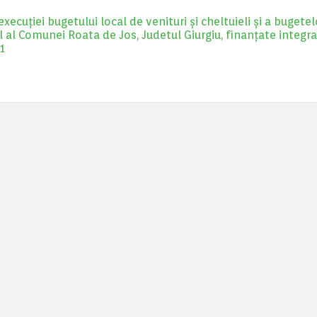
cuţiei bugetului local de venituri şi cheltuieli şi a bugetel
l al Comunei Roata de Jos, Judetul Giurgiu, finanţate integra
21