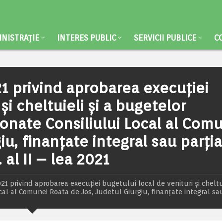
NISTRAȚIE
INTERES PUBLIC
SERVICII PUBLICE
C
21 privind aprobarea execuţiei
şi cheltuieli şi a bugetelor
donate Consiliului Local al Com
u, finanţate integral sau parţia
. al II – lea 2021
1 privind aprobarea execuţiei bugetului local de venituri şi cheltui
cal al Comunei Roata de Jos, Judetul Giurgiu, finanţate integral sau