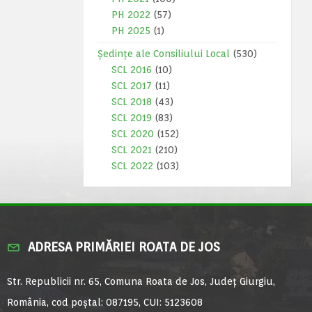
PH 2022
(57)
PH 2025
(1)
Ședințe ale Consiliului Local
(530)
SCL 2016
(10)
SCL 2017
(11)
SCL 2018
(43)
SCL 2019
(83)
SCL 2020
(152)
SCL 2021
(210)
SCL 2022
(103)
ADRESA PRIMĂRIEI ROATA DE JOS
Str. Republicii nr. 65, Comuna Roata de Jos, Județ Giurgiu,
România, cod poștal: 087195, CUI: 5123608