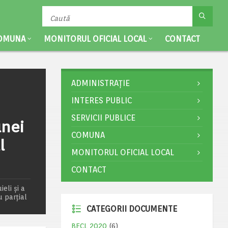
OMUNA
MONITORUL OFICIAL LOCAL
CONTACT
ADMINISTRAȚIE
INTERES PUBLIC
SERVICII PUBLICE
unei
COMUNA
l
MONITORUL OFICIAL LOCAL
CONTACT
eli şi a
 parţial
CATEGORII DOCUMENTE
BECL 2020
(6)