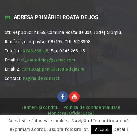
ADRESA PRIMĂRIEI ROATA DE JOS
Str. Republicii nr. 65, Comuna Roata de Jos, Județ Giurgiu,
România, cod poștal: 087195, CUI: 5123608
Telefon:
0246.266.115
, Fax: 0246.266.115
Email 1:
cl_roatadejos@yahoo.com
Email 2:
contact@primariaroatadejos.ro
Contact:
Pagina de contact
Termeni și condiții
Politica de confidențialitate
Monitorul Oficial Local
Acest site foloseşte cookies. Navigând în continuare vă
© Primăria Roata de Jos, 2020. Site realizat de
MediaDigi.ro
exprimaţi acordul asupra folosirii lor.
Detalii
Accept