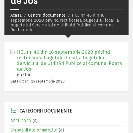
de Jos
Acasă
Centru documente
HCL nr. 46 din 16
septembrie 2020 privind rectificarea bugetului local, a
bugetului Serviciului de Utilități Publice al comunei
Roata de Jos
HCL nr. 46 din 16 septembrie 2020 privind
rectificarea bugetului local, a bugetului
Serviciului de Utilități Publice al comunei Roata
de Jos
(137 kB)
Data urcării:
25 septembrie 2020
CATEGORII DOCUMENTE
BECL 2020
(6)
Dispozitii ale primarului
(4)