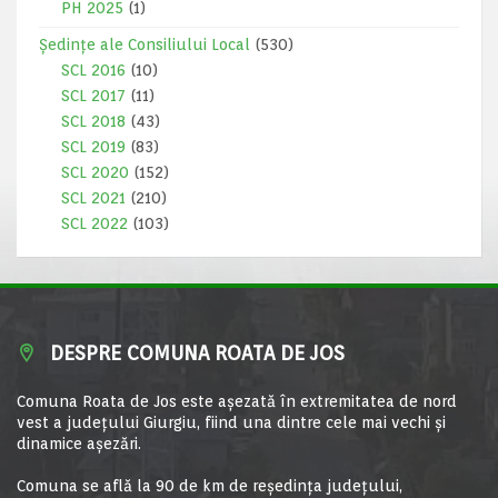
PH 2025
(1)
Ședințe ale Consiliului Local
(530)
SCL 2016
(10)
SCL 2017
(11)
SCL 2018
(43)
SCL 2019
(83)
SCL 2020
(152)
SCL 2021
(210)
SCL 2022
(103)
DESPRE COMUNA ROATA DE JOS
Comuna Roata de Jos este aşezată în extremitatea de nord
vest a judeţului Giurgiu, fiind una dintre cele mai vechi şi
dinamice aşezări.
Comuna se află la 90 de km de reşedinţa judeţului,