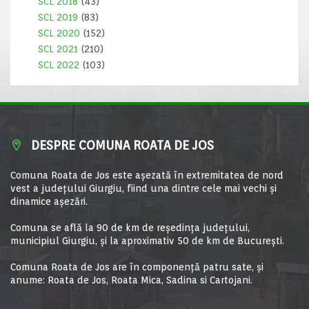
SCL 2018
(43)
SCL 2019
(83)
SCL 2020
(152)
SCL 2021
(210)
SCL 2022
(103)
DESPRE COMUNA ROATA DE JOS
Comuna Roata de Jos este aşezată în extremitatea de nord
vest a judeţului Giurgiu, fiind una dintre cele mai vechi şi
dinamice aşezări.
Comuna se află la 90 de km de reşedinţa judeţului,
municipiul Giurgiu, şi la aproximativ 50 de km de Bucureşti.
Comuna Roata de Jos are în componență patru sate, și
anume: Roata de Jos, Roata Mica, Sadina si Cartojani.