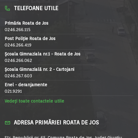
TELEFOANE UTILE
Primăria Roata de Jos
0246.266.115
Post Poliție Roata de Jos
0246.266.419
Școala Gimnaziala nr.1 - Roata de Jos
0246.266.062
Școala Gimnazială nr. 2 - Cartojani
0246.267.603
Enel - deranjamente
021.9291
Vedeți toate contactele utile
ADRESA PRIMĂRIEI ROATA DE JOS
Str. Republicii nr. 65, Comuna Roata de Jos, Județ Giurgiu,