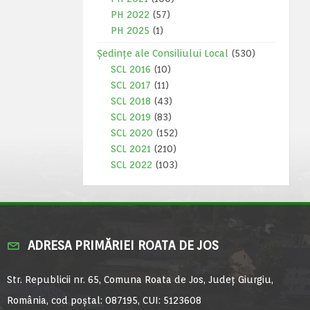
PH 2022
(57)
PH 2025
(1)
Ședințe ale Consiliului Local
(530)
SCL 2016
(10)
SCL 2017
(11)
SCL 2018
(43)
SCL 2019
(83)
SCL 2020
(152)
SCL 2021
(210)
SCL 2022
(103)
ADRESA PRIMĂRIEI ROATA DE JOS
Str. Republicii nr. 65, Comuna Roata de Jos, Județ Giurgiu,
România, cod poștal: 087195, CUI: 5123608