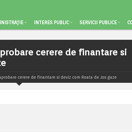
NISTRAȚIE
INTERES PUBLIC
SERVICII PUBLICE
C
probare cerere de finantare si
ze
aprobare cerere de finantare si deviz com Roata de Jos gaze