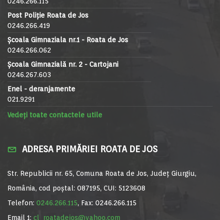
0246.266.115
Post Poliție Roata de Jos
0246.266.419
Școala Gimnaziala nr.1 - Roata de Jos
0246.266.062
Școala Gimnazială nr. 2 - Cartojani
0246.267.603
Enel - deranjamente
021.9291
Vedeți toate contactele utile
ADRESA PRIMĂRIEI ROATA DE JOS
Str. Republicii nr. 65, Comuna Roata de Jos, Județ Giurgiu,
România, cod poștal: 087195, CUI: 5123608
Telefon:
0246.266.115
, Fax: 0246.266.115
Email 1:
cl_roatadejos@yahoo.com