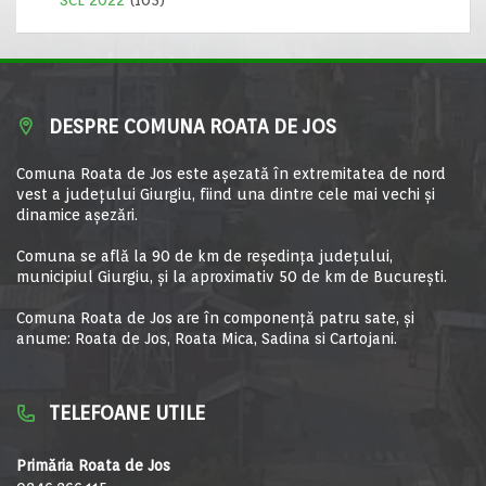
SCL 2022
(103)
DESPRE COMUNA ROATA DE JOS
Comuna Roata de Jos este aşezată în extremitatea de nord
vest a judeţului Giurgiu, fiind una dintre cele mai vechi şi
dinamice aşezări.
Comuna se află la 90 de km de reşedinţa judeţului,
municipiul Giurgiu, şi la aproximativ 50 de km de Bucureşti.
Comuna Roata de Jos are în componență patru sate, și
anume: Roata de Jos, Roata Mica, Sadina si Cartojani.
TELEFOANE UTILE
Primăria Roata de Jos