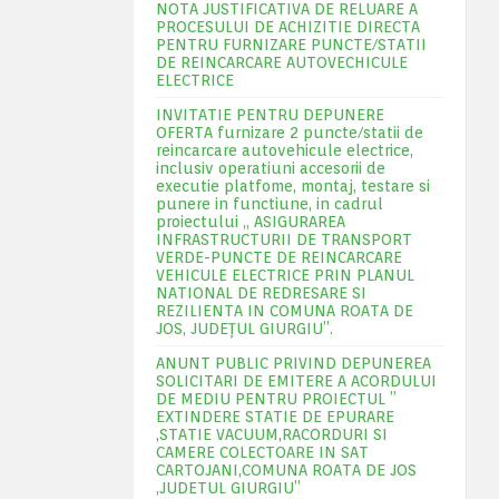
NOTA JUSTIFICATIVA DE RELUARE A
PROCESULUI DE ACHIZITIE DIRECTA
PENTRU FURNIZARE PUNCTE/STATII
DE REINCARCARE AUTOVECHICULE
ELECTRICE
INVITATIE PENTRU DEPUNERE
OFERTA furnizare 2 puncte/statii de
reincarcare autovehicule electrice,
inclusiv operatiuni accesorii de
executie platfome, montaj, testare si
punere in functiune, in cadrul
proiectului „ ASIGURAREA
INFRASTRUCTURII DE TRANSPORT
VERDE-PUNCTE DE REINCARCARE
VEHICULE ELECTRICE PRIN PLANUL
NATIONAL DE REDRESARE SI
REZILIENTA IN COMUNA ROATA DE
JOS, JUDEŢUL GIURGIU”.
ANUNT PUBLIC PRIVIND DEPUNEREA
SOLICITARI DE EMITERE A ACORDULUI
DE MEDIU PENTRU PROIECTUL ”
EXTINDERE STATIE DE EPURARE
,STATIE VACUUM,RACORDURI SI
CAMERE COLECTOARE IN SAT
CARTOJANI,COMUNA ROATA DE JOS
,JUDETUL GIURGIU”