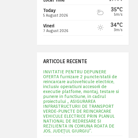
35°C
Today
5m/s
5 August 2026
34°C
Vineri
3m/s
7 August 2026
ARTICOLE RECENTE
INVITATIE PENTRU DEPUNERE
OFERTA furnizare 2 puncte/statii de
reincarcare autovehicule electrice,
inclusiv operatiuni accesorii de
executie platfome, montaj, testare si
punere in functiune, in cadrul
proiectului „ ASIGURAREA
INFRASTRUCTURII DE TRANSPORT
VERDE-PUNCTE DE REINCARCARE
VEHICULE ELECTRICE PRIN PLANUL
NATIONAL DE REDRESARE SI
REZILIENTA IN COMUNA ROATA DE
JOS, JUDEŢUL GIURGIU”.