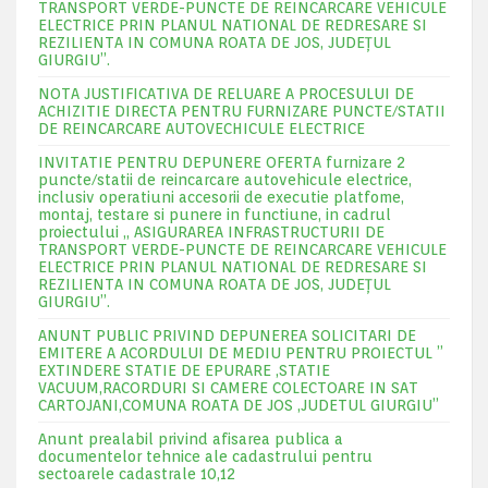
TRANSPORT VERDE-PUNCTE DE REINCARCARE VEHICULE
ELECTRICE PRIN PLANUL NATIONAL DE REDRESARE SI
REZILIENTA IN COMUNA ROATA DE JOS, JUDEŢUL
GIURGIU”.
NOTA JUSTIFICATIVA DE RELUARE A PROCESULUI DE
ACHIZITIE DIRECTA PENTRU FURNIZARE PUNCTE/STATII
DE REINCARCARE AUTOVECHICULE ELECTRICE
INVITATIE PENTRU DEPUNERE OFERTA furnizare 2
puncte/statii de reincarcare autovehicule electrice,
inclusiv operatiuni accesorii de executie platfome,
montaj, testare si punere in functiune, in cadrul
proiectului „ ASIGURAREA INFRASTRUCTURII DE
TRANSPORT VERDE-PUNCTE DE REINCARCARE VEHICULE
ELECTRICE PRIN PLANUL NATIONAL DE REDRESARE SI
REZILIENTA IN COMUNA ROATA DE JOS, JUDEŢUL
GIURGIU”.
ANUNT PUBLIC PRIVIND DEPUNEREA SOLICITARI DE
EMITERE A ACORDULUI DE MEDIU PENTRU PROIECTUL ”
EXTINDERE STATIE DE EPURARE ,STATIE
VACUUM,RACORDURI SI CAMERE COLECTOARE IN SAT
CARTOJANI,COMUNA ROATA DE JOS ,JUDETUL GIURGIU”
Anunt prealabil privind afisarea publica a
documentelor tehnice ale cadastrului pentru
sectoarele cadastrale 10,12