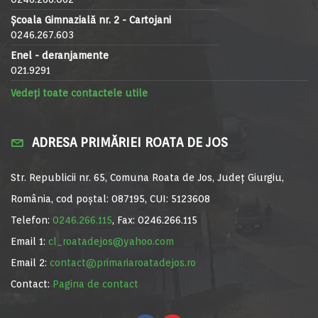
Școala Gimnazială nr. 2 - Cartojani
0246.267.603
Enel - deranjamente
021.9291
Vedeți toate contactele utile
ADRESA PRIMĂRIEI ROATA DE JOS
Str. Republicii nr. 65, Comuna Roata de Jos, Județ Giurgiu,
România, cod poștal: 087195, CUI: 5123608
Telefon:
0246.266.115
, Fax: 0246.266.115
Email 1:
cl_roatadejos@yahoo.com
Email 2:
contact@primariaroatadejos.ro
Contact:
Pagina de contact