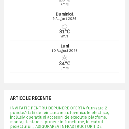
7m/s
Duminică
9 August 2026
31°C
5m/s
Luni
10 August 2026
34°C
3m/s
ARTICOLE RECENTE
INVITATIE PENTRU DEPUNERE OFERTA furnizare 2
puncte/statii de reincarcare autovehicule electrice,
inclusiv operatiuni accesorii de executie platfome,
montaj, testare si punere in functiune, in cadrul
proiectului „ ASIGURAREA INFRASTRUCTURII DE