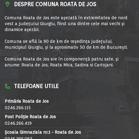
DESPRE COMUNA ROATA DE JOS
Comuna Roata de Jos este aşezată în extremitatea de nord
vest a judeţului Giurgiu, fiind una dintre cele mai vechi şi
dinamice aşezări.
Comuna se află la 90 de km de reşedinţa judeţului,
municipiul Giurgiu, şi la aproximativ 50 de km de Bucureşti.
Comuna Roata de Jos are în componență patru sate, și
anume: Roata de Jos, Roata Mica, Sadina si Cartojani.
TELEFOANE UTILE
Primăria Roata de Jos
0246.266.115
Post Poliție Roata de Jos
0246.266.419
Școala Gimnaziala nr.1 - Roata de Jos
0246.266.062