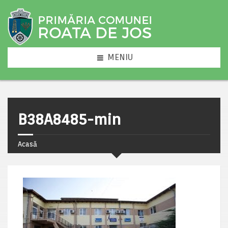
MENIU
B38A8485-min
Acasă