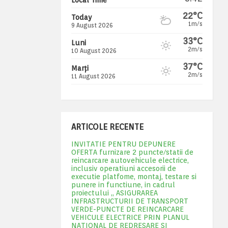
22°C
Today
1m/s
9 August 2026
33°C
Luni
2m/s
10 August 2026
37°C
Marți
2m/s
11 August 2026
ARTICOLE RECENTE
INVITATIE PENTRU DEPUNERE
OFERTA furnizare 2 puncte/statii de
reincarcare autovehicule electrice,
inclusiv operatiuni accesorii de
executie platfome, montaj, testare si
punere in functiune, in cadrul
proiectului „ ASIGURAREA
INFRASTRUCTURII DE TRANSPORT
VERDE-PUNCTE DE REINCARCARE
VEHICULE ELECTRICE PRIN PLANUL
NATIONAL DE REDRESARE SI