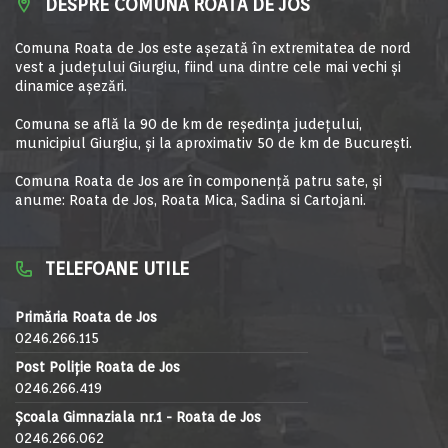
DESPRE COMUNA ROATA DE JOS
Comuna Roata de Jos este aşezată în extremitatea de nord
vest a judeţului Giurgiu, fiind una dintre cele mai vechi şi
dinamice aşezări.
Comuna se află la 90 de km de reşedinţa judeţului,
municipiul Giurgiu, şi la aproximativ 50 de km de Bucureşti.
Comuna Roata de Jos are în componență patru sate, și
anume: Roata de Jos, Roata Mica, Sadina si Cartojani.
TELEFOANE UTILE
Primăria Roata de Jos
0246.266.115
Post Poliție Roata de Jos
0246.266.419
Școala Gimnaziala nr.1 - Roata de Jos
0246.266.062