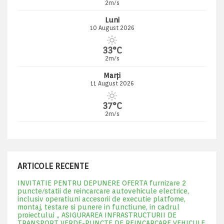
2m/s
Luni
10 August 2026
33°C
2m/s
Marți
11 August 2026
37°C
2m/s
ARTICOLE RECENTE
INVITATIE PENTRU DEPUNERE OFERTA furnizare 2
puncte/statii de reincarcare autovehicule electrice,
inclusiv operatiuni accesorii de executie platfome,
montaj, testare si punere in functiune, in cadrul
proiectului „ ASIGURAREA INFRASTRUCTURII DE
TRANSPORT VERDE-PUNCTE DE REINCARCARE VEHICULE