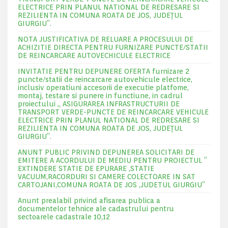
ELECTRICE PRIN PLANUL NATIONAL DE REDRESARE SI
REZILIENTA IN COMUNA ROATA DE JOS, JUDEŢUL
GIURGIU”.
NOTA JUSTIFICATIVA DE RELUARE A PROCESULUI DE
ACHIZITIE DIRECTA PENTRU FURNIZARE PUNCTE/STATII
DE REINCARCARE AUTOVECHICULE ELECTRICE
INVITATIE PENTRU DEPUNERE OFERTA furnizare 2
puncte/statii de reincarcare autovehicule electrice,
inclusiv operatiuni accesorii de executie platfome,
montaj, testare si punere in functiune, in cadrul
proiectului „ ASIGURAREA INFRASTRUCTURII DE
TRANSPORT VERDE-PUNCTE DE REINCARCARE VEHICULE
ELECTRICE PRIN PLANUL NATIONAL DE REDRESARE SI
REZILIENTA IN COMUNA ROATA DE JOS, JUDEŢUL
GIURGIU”.
ANUNT PUBLIC PRIVIND DEPUNEREA SOLICITARI DE
EMITERE A ACORDULUI DE MEDIU PENTRU PROIECTUL ”
EXTINDERE STATIE DE EPURARE ,STATIE
VACUUM,RACORDURI SI CAMERE COLECTOARE IN SAT
CARTOJANI,COMUNA ROATA DE JOS ,JUDETUL GIURGIU”
Anunt prealabil privind afisarea publica a
documentelor tehnice ale cadastrului pentru
sectoarele cadastrale 10,12