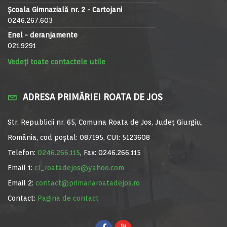
Școala Gimnazială nr. 2 - Cartojani
0246.267.603
Enel - deranjamente
021.9291
Vedeți toate contactele utile
ADRESA PRIMĂRIEI ROATA DE JOS
Str. Republicii nr. 65, Comuna Roata de Jos, Județ Giurgiu,
România, cod poștal: 087195, CUI: 5123608
Telefon:
0246.266.115
, Fax: 0246.266.115
Email 1:
cl_roatadejos@yahoo.com
Email 2:
contact@primariaroatadejos.ro
Contact:
Pagina de contact