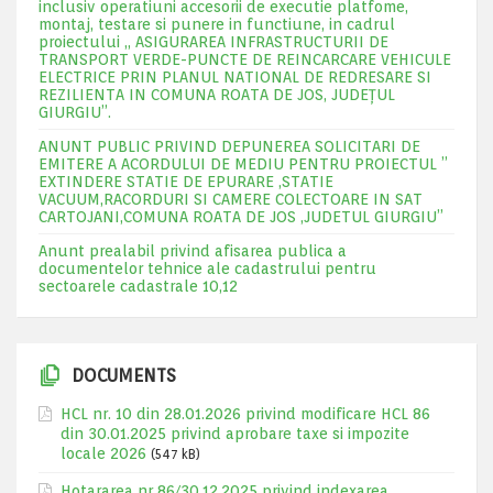
inclusiv operatiuni accesorii de executie platfome,
montaj, testare si punere in functiune, in cadrul
proiectului „ ASIGURAREA INFRASTRUCTURII DE
TRANSPORT VERDE-PUNCTE DE REINCARCARE VEHICULE
ELECTRICE PRIN PLANUL NATIONAL DE REDRESARE SI
REZILIENTA IN COMUNA ROATA DE JOS, JUDEŢUL
GIURGIU”.
ANUNT PUBLIC PRIVIND DEPUNEREA SOLICITARI DE
EMITERE A ACORDULUI DE MEDIU PENTRU PROIECTUL ”
EXTINDERE STATIE DE EPURARE ,STATIE
VACUUM,RACORDURI SI CAMERE COLECTOARE IN SAT
CARTOJANI,COMUNA ROATA DE JOS ,JUDETUL GIURGIU”
Anunt prealabil privind afisarea publica a
documentelor tehnice ale cadastrului pentru
sectoarele cadastrale 10,12
DOCUMENTS
HCL nr. 10 din 28.01.2026 privind modificare HCL 86
din 30.01.2025 privind aprobare taxe si impozite
locale 2026
(547 kB)
Hotararea nr 86/30.12.2025 privind indexarea,