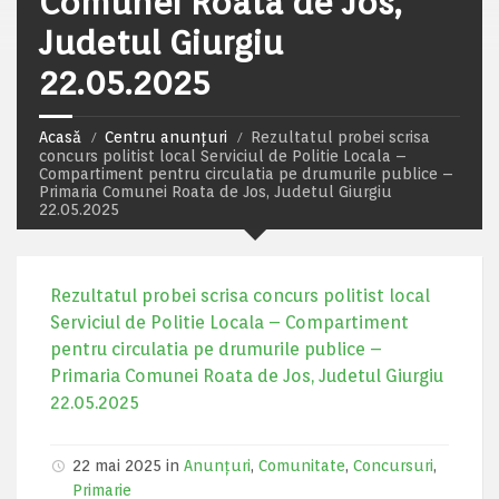
Comunei Roata de Jos,
Judetul Giurgiu
22.05.2025
Acasă
Centru anunțuri
Rezultatul probei scrisa
concurs politist local Serviciul de Politie Locala –
Compartiment pentru circulatia pe drumurile publice –
Primaria Comunei Roata de Jos, Judetul Giurgiu
22.05.2025
Rezultatul probei scrisa concurs politist local
Serviciul de Politie Locala – Compartiment
pentru circulatia pe drumurile publice –
Primaria Comunei Roata de Jos, Judetul Giurgiu
22.05.2025
22 mai 2025 in
Anunțuri
,
Comunitate
,
Concursuri
,
Primarie