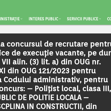
NISTRAȚIE
INTERES PUBLIC
SERVICII PUBLICE
C
 La concursul de recrutare pentr
ice de execuţie vacante, pe du
II alin. (3) lit. a) din OUG nr.
7)/XI din OUG 121/2023 pentru
 Codului administrativ, pentru
curs: – Poliţist local, clasa III,
UBLIC DE POLITIE LOCALA –
PLINA IN CONSTRUCTII, din