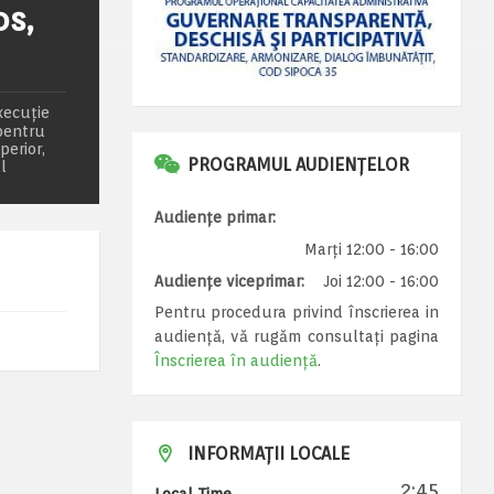
os,
xecuţie
 pentru
perior,
PROGRAMUL AUDIENȚELOR
l
Audiențe primar:
Marți 12:00 - 16:00
Audiențe viceprimar:
Joi 12:00 - 16:00
Pentru procedura privind înscrierea in
audiență, vă rugăm consultați pagina
Înscrierea în audiență
.
INFORMAȚII LOCALE
2:45
Local Time