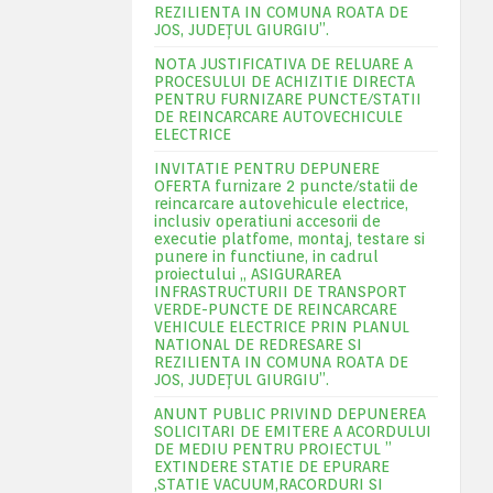
REZILIENTA IN COMUNA ROATA DE
JOS, JUDEŢUL GIURGIU”.
NOTA JUSTIFICATIVA DE RELUARE A
PROCESULUI DE ACHIZITIE DIRECTA
PENTRU FURNIZARE PUNCTE/STATII
DE REINCARCARE AUTOVECHICULE
ELECTRICE
INVITATIE PENTRU DEPUNERE
OFERTA furnizare 2 puncte/statii de
reincarcare autovehicule electrice,
inclusiv operatiuni accesorii de
executie platfome, montaj, testare si
punere in functiune, in cadrul
proiectului „ ASIGURAREA
INFRASTRUCTURII DE TRANSPORT
VERDE-PUNCTE DE REINCARCARE
VEHICULE ELECTRICE PRIN PLANUL
NATIONAL DE REDRESARE SI
REZILIENTA IN COMUNA ROATA DE
JOS, JUDEŢUL GIURGIU”.
ANUNT PUBLIC PRIVIND DEPUNEREA
SOLICITARI DE EMITERE A ACORDULUI
DE MEDIU PENTRU PROIECTUL ”
EXTINDERE STATIE DE EPURARE
,STATIE VACUUM,RACORDURI SI