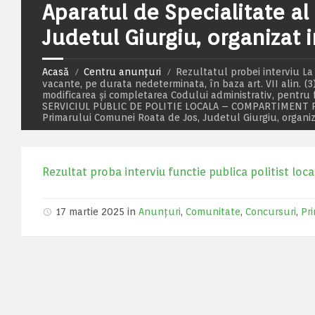
Aparatul de Specialitate a
Judetul Giurgiu, organizat 
Acasă
Centru anunțuri
Rezultatul probei interviu L
vacante, pe durata nedeterminata, în baza art. VII alin. (3) 
modificarea și completarea Codului administrativ, pentru fu
SERVICIUL PUBLIC DE POLITIE LOCALA – COMPARTIMENT PE
Primarului Comunei Roata de Jos, Judetul Giurgiu, organiz
Rezultat proba interviu functie publica politist loca
17 martie 2025 in
Anunțuri
,
Comunitate
,
Concursuri
,
Pri