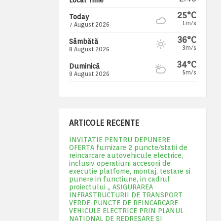
25°C
Today
1m/s
7 August 2026
36°C
Sâmbătă
3m/s
8 August 2026
34°C
Duminică
5m/s
9 August 2026
ARTICOLE RECENTE
INVITATIE PENTRU DEPUNERE
OFERTA furnizare 2 puncte/statii de
reincarcare autovehicule electrice,
inclusiv operatiuni accesorii de
executie platfome, montaj, testare si
punere in functiune, in cadrul
proiectului „ ASIGURAREA
INFRASTRUCTURII DE TRANSPORT
VERDE-PUNCTE DE REINCARCARE
VEHICULE ELECTRICE PRIN PLANUL
NATIONAL DE REDRESARE SI