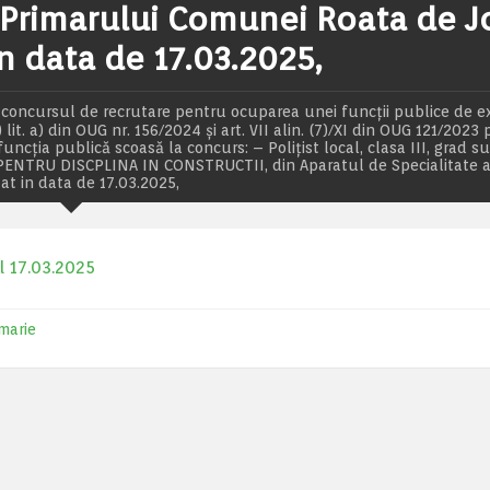
l Primarului Comunei Roata de J
in data de 17.03.2025,
a concursul de recrutare pentru ocuparea unei funcţii publice de e
lit. a) din OUG nr. 156/2024 și art. VII alin. (7)/XI din OUG 121/2023
ncția publică scoasă la concurs: – Poliţist local, clasa III, grad su
NTRU DISCPLINA IN CONSTRUCTII, din Aparatul de Specialitate a
at in data de 17.03.2025,
l 17.03.2025
marie