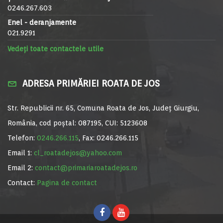
0246.267.603
Enel - deranjamente
021.9291
Vedeți toate contactele utile
ADRESA PRIMĂRIEI ROATA DE JOS
Str. Republicii nr. 65, Comuna Roata de Jos, Județ Giurgiu,
România, cod poștal: 087195, CUI: 5123608
Telefon:
0246.266.115
, Fax: 0246.266.115
Email 1:
cl_roatadejos@yahoo.com
Email 2:
contact@primariaroatadejos.ro
Contact:
Pagina de contact