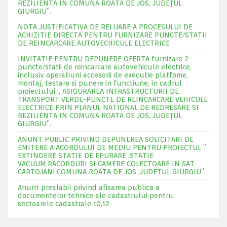
REZILIENTA IN COMUNA ROATA DE JOS, JUDEŢUL
GIURGIU”.
NOTA JUSTIFICATIVA DE RELUARE A PROCESULUI DE
ACHIZITIE DIRECTA PENTRU FURNIZARE PUNCTE/STATII
DE REINCARCARE AUTOVECHICULE ELECTRICE
INVITATIE PENTRU DEPUNERE OFERTA furnizare 2
puncte/statii de reincarcare autovehicule electrice,
inclusiv operatiuni accesorii de executie platfome,
montaj, testare si punere in functiune, in cadrul
proiectului „ ASIGURAREA INFRASTRUCTURII DE
TRANSPORT VERDE-PUNCTE DE REINCARCARE VEHICULE
ELECTRICE PRIN PLANUL NATIONAL DE REDRESARE SI
REZILIENTA IN COMUNA ROATA DE JOS, JUDEŢUL
GIURGIU”.
ANUNT PUBLIC PRIVIND DEPUNEREA SOLICITARI DE
EMITERE A ACORDULUI DE MEDIU PENTRU PROIECTUL ”
EXTINDERE STATIE DE EPURARE ,STATIE
VACUUM,RACORDURI SI CAMERE COLECTOARE IN SAT
CARTOJANI,COMUNA ROATA DE JOS ,JUDETUL GIURGIU”
Anunt prealabil privind afisarea publica a
documentelor tehnice ale cadastrului pentru
sectoarele cadastrale 10,12