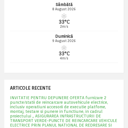
Sâmbătă
8 August 2026
33°C
2m/s
Duminică
9 August 2026
33°C
4m/s
ARTICOLE RECENTE
INVITATIE PENTRU DEPUNERE OFERTA furnizare 2
puncte/statii de reincarcare autovehicule electrice,
inclusiv operatiuni accesorii de executie platfome,
montaj, testare si punere in functiune, in cadrul
proiectului „ ASIGURAREA INFRASTRUCTURII DE
TRANSPORT VERDE-PUNCTE DE REINCARCARE VEHICULE
ELECTRICE PRIN PLANUL NATIONAL DE REDRESARE SI