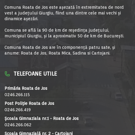
Comuna Roata de Jos este aşezată în extremitatea de nord
vest a judeţului Giurgiu, fiind una dintre cele mai vechi şi
dinamice aşezări.
Comuna se află la 90 de km de reşedinţa judeţului,
municipiul Giurgiu, şi la aproximativ 50 de km de Bucureşti.
Comuna Roata de Jos are în componență patru sate, și
anume: Roata de Jos, Roata Mica, Sadina si Cartojani.
TELEFOANE UTILE
Primăria Roata de Jos
0246.266.115
Post Poliție Roata de Jos
0246.266.419
Școala Gimnaziala nr.1 - Roata de Jos
0246.266.062
Școala Gimnazială nr. 2 - Cartojani