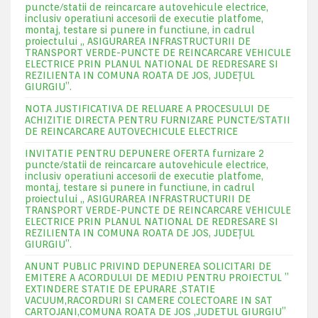
puncte/statii de reincarcare autovehicule electrice,
inclusiv operatiuni accesorii de executie platfome,
montaj, testare si punere in functiune, in cadrul
proiectului „ ASIGURAREA INFRASTRUCTURII DE
TRANSPORT VERDE-PUNCTE DE REINCARCARE VEHICULE
ELECTRICE PRIN PLANUL NATIONAL DE REDRESARE SI
REZILIENTA IN COMUNA ROATA DE JOS, JUDEŢUL
GIURGIU”.
NOTA JUSTIFICATIVA DE RELUARE A PROCESULUI DE
ACHIZITIE DIRECTA PENTRU FURNIZARE PUNCTE/STATII
DE REINCARCARE AUTOVECHICULE ELECTRICE
INVITATIE PENTRU DEPUNERE OFERTA furnizare 2
puncte/statii de reincarcare autovehicule electrice,
inclusiv operatiuni accesorii de executie platfome,
montaj, testare si punere in functiune, in cadrul
proiectului „ ASIGURAREA INFRASTRUCTURII DE
TRANSPORT VERDE-PUNCTE DE REINCARCARE VEHICULE
ELECTRICE PRIN PLANUL NATIONAL DE REDRESARE SI
REZILIENTA IN COMUNA ROATA DE JOS, JUDEŢUL
GIURGIU”.
ANUNT PUBLIC PRIVIND DEPUNEREA SOLICITARI DE
EMITERE A ACORDULUI DE MEDIU PENTRU PROIECTUL ”
EXTINDERE STATIE DE EPURARE ,STATIE
VACUUM,RACORDURI SI CAMERE COLECTOARE IN SAT
CARTOJANI,COMUNA ROATA DE JOS ,JUDETUL GIURGIU”