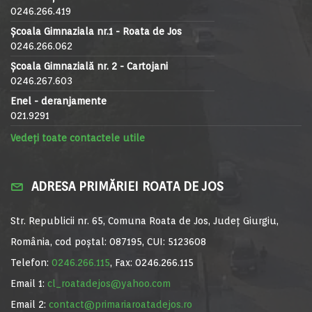
0246.266.419
Școala Gimnaziala nr.1 - Roata de Jos
0246.266.062
Școala Gimnazială nr. 2 - Cartojani
0246.267.603
Enel - deranjamente
021.9291
Vedeți toate contactele utile
ADRESA PRIMĂRIEI ROATA DE JOS
Str. Republicii nr. 65, Comuna Roata de Jos, Județ Giurgiu,
România, cod poștal: 087195, CUI: 5123608
Telefon:
0246.266.115
, Fax: 0246.266.115
Email 1:
cl_roatadejos@yahoo.com
Email 2:
contact@primariaroatadejos.ro