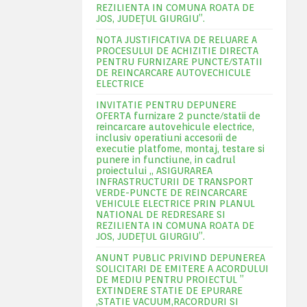
REZILIENTA IN COMUNA ROATA DE
JOS, JUDEŢUL GIURGIU”.
NOTA JUSTIFICATIVA DE RELUARE A
PROCESULUI DE ACHIZITIE DIRECTA
PENTRU FURNIZARE PUNCTE/STATII
DE REINCARCARE AUTOVECHICULE
ELECTRICE
INVITATIE PENTRU DEPUNERE
OFERTA furnizare 2 puncte/statii de
reincarcare autovehicule electrice,
inclusiv operatiuni accesorii de
executie platfome, montaj, testare si
punere in functiune, in cadrul
proiectului „ ASIGURAREA
INFRASTRUCTURII DE TRANSPORT
VERDE-PUNCTE DE REINCARCARE
VEHICULE ELECTRICE PRIN PLANUL
NATIONAL DE REDRESARE SI
REZILIENTA IN COMUNA ROATA DE
JOS, JUDEŢUL GIURGIU”.
ANUNT PUBLIC PRIVIND DEPUNEREA
SOLICITARI DE EMITERE A ACORDULUI
DE MEDIU PENTRU PROIECTUL ”
EXTINDERE STATIE DE EPURARE
,STATIE VACUUM,RACORDURI SI