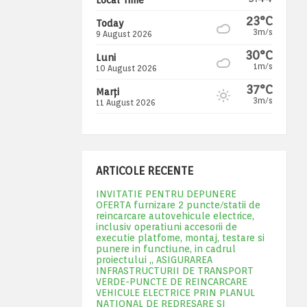
23°C
Today
3m/s
9 August 2026
30°C
Luni
1m/s
10 August 2026
37°C
Marți
3m/s
11 August 2026
ARTICOLE RECENTE
INVITATIE PENTRU DEPUNERE
OFERTA furnizare 2 puncte/statii de
reincarcare autovehicule electrice,
inclusiv operatiuni accesorii de
executie platfome, montaj, testare si
punere in functiune, in cadrul
proiectului „ ASIGURAREA
INFRASTRUCTURII DE TRANSPORT
VERDE-PUNCTE DE REINCARCARE
VEHICULE ELECTRICE PRIN PLANUL
NATIONAL DE REDRESARE SI