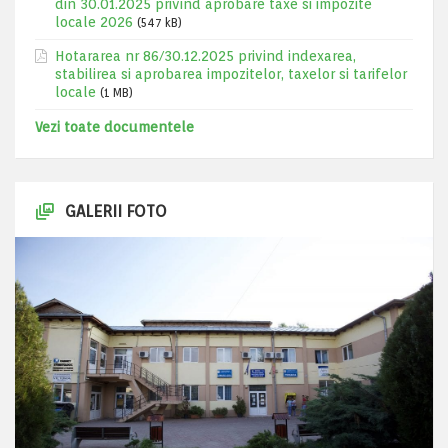
din 30.01.2025 privind aprobare taxe si impozite
locale 2026
(547 kB)
Hotararea nr 86/30.12.2025 privind indexarea,
stabilirea si aprobarea impozitelor, taxelor si tarifelor
locale
(1 MB)
Vezi toate documentele
GALERII FOTO