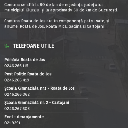
Comuna se află la 90 de km de reşedinţa judeţului,
municipiul Giurgiu, şi la aproximativ 50 de km de Bucureşti.
Comuna Roata de Jos are în componență patru sate, și
anume: Roata de Jos, Roata Mica, Sadina si Cartojani.
TELEFOANE UTILE
Primăria Roata de Jos
0246.266.115
Post Poliție Roata de Jos
0246.266.419
Școala Gimnaziala nr.1 - Roata de Jos
0246.266.062
Școala Gimnazială nr. 2 - Cartojani
0246.267.603
Enel - deranjamente
021.9291