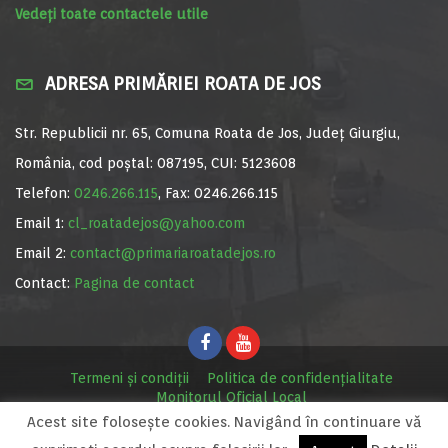
Vedeți toate contactele utile
ADRESA PRIMĂRIEI ROATA DE JOS
Str. Republicii nr. 65, Comuna Roata de Jos, Județ Giurgiu,
România, cod poștal: 087195, CUI: 5123608
Telefon:
0246.266.115
, Fax: 0246.266.115
Email 1:
cl_roatadejos@yahoo.com
Email 2:
contact@primariaroatadejos.ro
Contact:
Pagina de contact
Termeni și condiții
Politica de confidențialitate
Monitorul Oficial Local
Acest site foloseşte cookies. Navigând în continuare vă
© Primăria Roata de Jos, 2020. Site realizat de
MediaDigi.ro