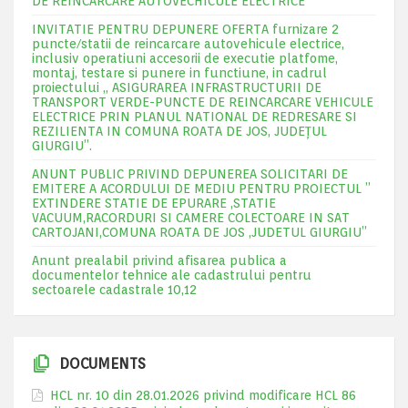
DE REINCARCARE AUTOVECHICULE ELECTRICE
INVITATIE PENTRU DEPUNERE OFERTA furnizare 2
puncte/statii de reincarcare autovehicule electrice,
inclusiv operatiuni accesorii de executie platfome,
montaj, testare si punere in functiune, in cadrul
proiectului „ ASIGURAREA INFRASTRUCTURII DE
TRANSPORT VERDE-PUNCTE DE REINCARCARE VEHICULE
ELECTRICE PRIN PLANUL NATIONAL DE REDRESARE SI
REZILIENTA IN COMUNA ROATA DE JOS, JUDEŢUL
GIURGIU”.
ANUNT PUBLIC PRIVIND DEPUNEREA SOLICITARI DE
EMITERE A ACORDULUI DE MEDIU PENTRU PROIECTUL ”
EXTINDERE STATIE DE EPURARE ,STATIE
VACUUM,RACORDURI SI CAMERE COLECTOARE IN SAT
CARTOJANI,COMUNA ROATA DE JOS ,JUDETUL GIURGIU”
Anunt prealabil privind afisarea publica a
documentelor tehnice ale cadastrului pentru
sectoarele cadastrale 10,12
DOCUMENTS
HCL nr. 10 din 28.01.2026 privind modificare HCL 86