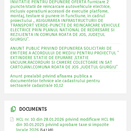
INVITATIE PENTRU DEPUNERE OFERTA furnizare 2
puncte/statii de reincarcare autovehicule electrice,
inclusiv operatiuni accesorii de executie platfome,
montaj, testare si punere in functiune, in cadrul
proiectului „ ASIGURAREA INFRASTRUCTURII DE
TRANSPORT VERDE-PUNCTE DE REINCARCARE VEHICULE
ELECTRICE PRIN PLANUL NATIONAL DE REDRESARE SI
REZILIENTA IN COMUNA ROATA DE JOS, JUDEŢUL
GIURGIU”.
ANUNT PUBLIC PRIVIND DEPUNEREA SOLICITARI DE
EMITERE A ACORDULUI DE MEDIU PENTRU PROIECTUL ”
EXTINDERE STATIE DE EPURARE ,STATIE
VACUUM,RACORDURI SI CAMERE COLECTOARE IN SAT
CARTOJANI,COMUNA ROATA DE JOS ,JUDETUL GIURGIU”
Anunt prealabil privind afisarea publica a
documentelor tehnice ale cadastrului pentru
sectoarele cadastrale 10,12
DOCUMENTS
HCL nr. 10 din 28.01.2026 privind modificare HCL 86
din 30.01.2025 privind aprobare taxe si impozite
locale 2026
(547 kB)