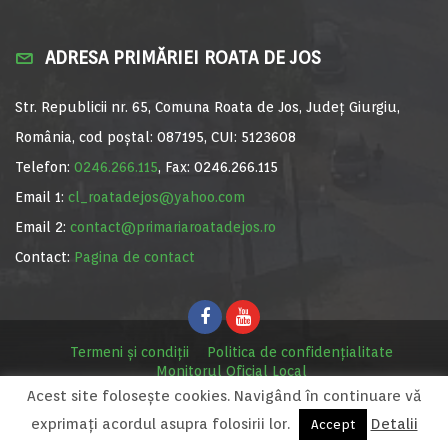
ADRESA PRIMĂRIEI ROATA DE JOS
Str. Republicii nr. 65, Comuna Roata de Jos, Județ Giurgiu,
România, cod poștal: 087195, CUI: 5123608
Telefon:
0246.266.115
, Fax: 0246.266.115
Email 1:
cl_roatadejos@yahoo.com
Email 2:
contact@primariaroatadejos.ro
Contact:
Pagina de contact
Termeni și condiții
Politica de confidențialitate
Monitorul Oficial Local
Acest site foloseşte cookies. Navigând în continuare vă
© Primăria Roata de Jos, 2020. Site realizat de
MediaDigi.ro
exprimaţi acordul asupra folosirii lor.
Detalii
Accept