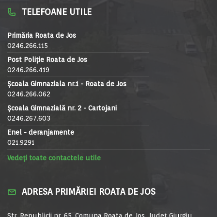
TELEFOANE UTILE
Primăria Roata de Jos
0246.266.115
Post Poliție Roata de Jos
0246.266.419
Școala Gimnaziala nr.1 - Roata de Jos
0246.266.062
Școala Gimnazială nr. 2 - Cartojani
0246.267.603
Enel - deranjamente
021.9291
Vedeți toate contactele utile
ADRESA PRIMĂRIEI ROATA DE JOS
Str. Republicii nr. 65, Comuna Roata de Jos, Județ Giurgiu,