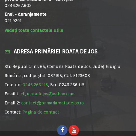
0246.267.603
Enel - deranjamente
021.9291
Vedeți toate contactele utile
ADRESA PRIMĂRIEI ROATA DE JOS
Str. Republicii nr. 65, Comuna Roata de Jos, Județ Giurgiu,
România, cod poștal: 087195, CUI: 5123608
Telefon:
0246.266.115
, Fax: 0246.266.115
Email 1:
cl_roatadejos@yahoo.com
Email 2:
contact@primariaroatadejos.ro
Contact:
Pagina de contact