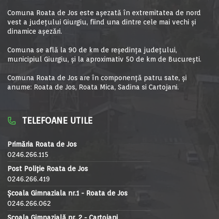
Comuna Roata de Jos este aşezată în extremitatea de nord
vest a judeţului Giurgiu, fiind una dintre cele mai vechi şi
dinamice aşezări.
Comuna se află la 90 de km de reşedinţa judeţului,
municipiul Giurgiu, şi la aproximativ 50 de km de Bucureşti.
Comuna Roata de Jos are în componență patru sate, și
anume: Roata de Jos, Roata Mica, Sadina si Cartojani.
TELEFOANE UTILE
Primăria Roata de Jos
0246.266.115
Post Poliție Roata de Jos
0246.266.419
Școala Gimnaziala nr.1 - Roata de Jos
0246.266.062
Școala Gimnazială nr. 2 - Cartojani