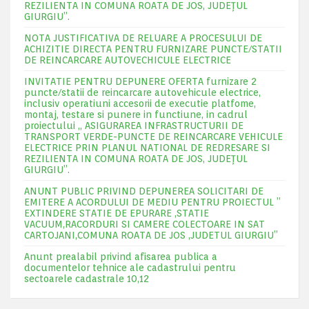
REZILIENTA IN COMUNA ROATA DE JOS, JUDEŢUL
GIURGIU”.
NOTA JUSTIFICATIVA DE RELUARE A PROCESULUI DE
ACHIZITIE DIRECTA PENTRU FURNIZARE PUNCTE/STATII
DE REINCARCARE AUTOVECHICULE ELECTRICE
INVITATIE PENTRU DEPUNERE OFERTA furnizare 2
puncte/statii de reincarcare autovehicule electrice,
inclusiv operatiuni accesorii de executie platfome,
montaj, testare si punere in functiune, in cadrul
proiectului „ ASIGURAREA INFRASTRUCTURII DE
TRANSPORT VERDE-PUNCTE DE REINCARCARE VEHICULE
ELECTRICE PRIN PLANUL NATIONAL DE REDRESARE SI
REZILIENTA IN COMUNA ROATA DE JOS, JUDEŢUL
GIURGIU”.
ANUNT PUBLIC PRIVIND DEPUNEREA SOLICITARI DE
EMITERE A ACORDULUI DE MEDIU PENTRU PROIECTUL ”
EXTINDERE STATIE DE EPURARE ,STATIE
VACUUM,RACORDURI SI CAMERE COLECTOARE IN SAT
CARTOJANI,COMUNA ROATA DE JOS ,JUDETUL GIURGIU”
Anunt prealabil privind afisarea publica a
documentelor tehnice ale cadastrului pentru
sectoarele cadastrale 10,12