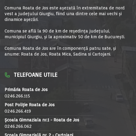
Comuna Roata de Jos este aşezată în extremitatea de nord
vest a judeţului Giurgiu, fiind una dintre cele mai vechi şi
dinamice aşezări.
Comuna se află la 90 de km de reşedinţa judeţului,
municipiul Giurgiu, şi la aproximativ 50 de km de Bucureşti.
Comuna Roata de Jos are în componență patru sate, și
anume: Roata de Jos, Roata Mica, Sadina si Cartojani.
TELEFOANE UTILE
Primăria Roata de Jos
0246.266.115
Post Poliție Roata de Jos
0246.266.419
Școala Gimnaziala nr.1 - Roata de Jos
0246.266.062
Școala Gimnazială nr. 2 - Cartojani