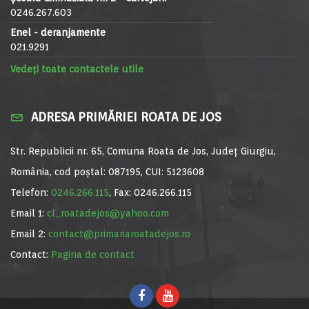
0246.267.603
Enel - deranjamente
021.9291
Vedeți toate contactele utile
ADRESA PRIMĂRIEI ROATA DE JOS
Str. Republicii nr. 65, Comuna Roata de Jos, Județ Giurgiu,
România, cod poștal: 087195, CUI: 5123608
Telefon:
0246.266.115
, Fax: 0246.266.115
Email 1:
cl_roatadejos@yahoo.com
Email 2:
contact@primariaroatadejos.ro
Contact:
Pagina de contact