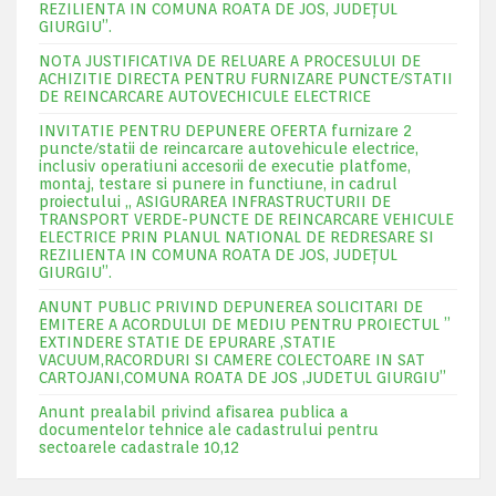
REZILIENTA IN COMUNA ROATA DE JOS, JUDEŢUL
GIURGIU”.
NOTA JUSTIFICATIVA DE RELUARE A PROCESULUI DE
ACHIZITIE DIRECTA PENTRU FURNIZARE PUNCTE/STATII
DE REINCARCARE AUTOVECHICULE ELECTRICE
INVITATIE PENTRU DEPUNERE OFERTA furnizare 2
puncte/statii de reincarcare autovehicule electrice,
inclusiv operatiuni accesorii de executie platfome,
montaj, testare si punere in functiune, in cadrul
proiectului „ ASIGURAREA INFRASTRUCTURII DE
TRANSPORT VERDE-PUNCTE DE REINCARCARE VEHICULE
ELECTRICE PRIN PLANUL NATIONAL DE REDRESARE SI
REZILIENTA IN COMUNA ROATA DE JOS, JUDEŢUL
GIURGIU”.
ANUNT PUBLIC PRIVIND DEPUNEREA SOLICITARI DE
EMITERE A ACORDULUI DE MEDIU PENTRU PROIECTUL ”
EXTINDERE STATIE DE EPURARE ,STATIE
VACUUM,RACORDURI SI CAMERE COLECTOARE IN SAT
CARTOJANI,COMUNA ROATA DE JOS ,JUDETUL GIURGIU”
Anunt prealabil privind afisarea publica a
documentelor tehnice ale cadastrului pentru
sectoarele cadastrale 10,12