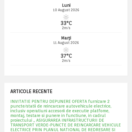
Luni
10 August 2026
33°C
2m/s
Marți
11 August 2026
37°C
2m/s
ARTICOLE RECENTE
INVITATIE PENTRU DEPUNERE OFERTA furnizare 2
puncte/statii de reincarcare autovehicule electrice,
inclusiv operatiuni accesorii de executie platfome,
montaj, testare si punere in functiune, in cadrul
proiectului „ ASIGURAREA INFRASTRUCTURII DE
TRANSPORT VERDE-PUNCTE DE REINCARCARE VEHICULE
ELECTRICE PRIN PLANUL NATIONAL DE REDRESARE SI