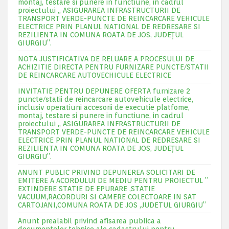
montaj, testare si punere in functiune, in cadrul
proiectului „ ASIGURAREA INFRASTRUCTURII DE
TRANSPORT VERDE-PUNCTE DE REINCARCARE VEHICULE
ELECTRICE PRIN PLANUL NATIONAL DE REDRESARE SI
REZILIENTA IN COMUNA ROATA DE JOS, JUDEŢUL
GIURGIU”.
NOTA JUSTIFICATIVA DE RELUARE A PROCESULUI DE
ACHIZITIE DIRECTA PENTRU FURNIZARE PUNCTE/STATII
DE REINCARCARE AUTOVECHICULE ELECTRICE
INVITATIE PENTRU DEPUNERE OFERTA furnizare 2
puncte/statii de reincarcare autovehicule electrice,
inclusiv operatiuni accesorii de executie platfome,
montaj, testare si punere in functiune, in cadrul
proiectului „ ASIGURAREA INFRASTRUCTURII DE
TRANSPORT VERDE-PUNCTE DE REINCARCARE VEHICULE
ELECTRICE PRIN PLANUL NATIONAL DE REDRESARE SI
REZILIENTA IN COMUNA ROATA DE JOS, JUDEŢUL
GIURGIU”.
ANUNT PUBLIC PRIVIND DEPUNEREA SOLICITARI DE
EMITERE A ACORDULUI DE MEDIU PENTRU PROIECTUL ”
EXTINDERE STATIE DE EPURARE ,STATIE
VACUUM,RACORDURI SI CAMERE COLECTOARE IN SAT
CARTOJANI,COMUNA ROATA DE JOS ,JUDETUL GIURGIU”
Anunt prealabil privind afisarea publica a