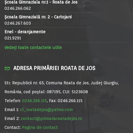
Școala Gimnaziala nr.1 - Roata de Jos
0246.266.062
Școala Gimnazială nr. 2 - Cartojani
0246.267.603
Enel - deranjamente
021.9291
Vedeți toate contactele utile
ADRESA PRIMĂRIEI ROATA DE JOS
Str. Republicii nr. 65, Comuna Roata de Jos, Județ Giurgiu,
România, cod poștal: 087195, CUI: 5123608
Telefon:
0246.266.115
, Fax: 0246.266.115
Email 1:
cl_roatadejos@yahoo.com
Email 2:
contact@primariaroatadejos.ro
Contact:
Pagina de contact