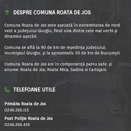
DESPRE COMUNA ROATA DE JOS
Comuna Roata de Jos este aşezată în extremitatea de nord
vest a judeţului Giurgiu, fiind una dintre cele mai vechi şi
dinamice aşezări.
Comuna se află la 90 de km de reşedinţa judeţului,
municipiul Giurgiu, şi la aproximativ 50 de km de Bucureşti.
Comuna Roata de Jos are în componență patru sate, și
anume: Roata de Jos, Roata Mica, Sadina si Cartojani.
TELEFOANE UTILE
Primăria Roata de Jos
0246.266.115
Post Poliție Roata de Jos
0246.266.419