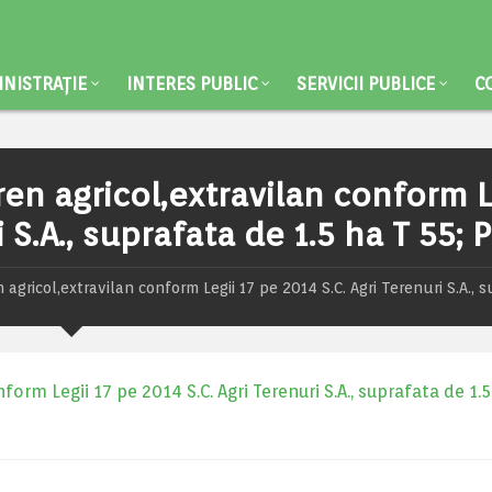
NISTRAȚIE
INTERES PUBLIC
SERVICII PUBLICE
C
ren agricol,extravilan conform L
 S.A., suprafata de 1.5 ha T 55; 
 agricol,extravilan conform Legii 17 pe 2014 S.C. Agri Terenuri S.A., 
form Legii 17 pe 2014 S.C. Agri Terenuri S.A., suprafata de 1.5