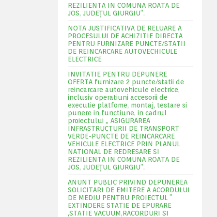
REZILIENTA IN COMUNA ROATA DE
JOS, JUDEŢUL GIURGIU”.
NOTA JUSTIFICATIVA DE RELUARE A
PROCESULUI DE ACHIZITIE DIRECTA
PENTRU FURNIZARE PUNCTE/STATII
DE REINCARCARE AUTOVECHICULE
ELECTRICE
INVITATIE PENTRU DEPUNERE
OFERTA furnizare 2 puncte/statii de
reincarcare autovehicule electrice,
inclusiv operatiuni accesorii de
executie platfome, montaj, testare si
punere in functiune, in cadrul
proiectului „ ASIGURAREA
INFRASTRUCTURII DE TRANSPORT
VERDE-PUNCTE DE REINCARCARE
VEHICULE ELECTRICE PRIN PLANUL
NATIONAL DE REDRESARE SI
REZILIENTA IN COMUNA ROATA DE
JOS, JUDEŢUL GIURGIU”.
ANUNT PUBLIC PRIVIND DEPUNEREA
SOLICITARI DE EMITERE A ACORDULUI
DE MEDIU PENTRU PROIECTUL ”
EXTINDERE STATIE DE EPURARE
,STATIE VACUUM,RACORDURI SI