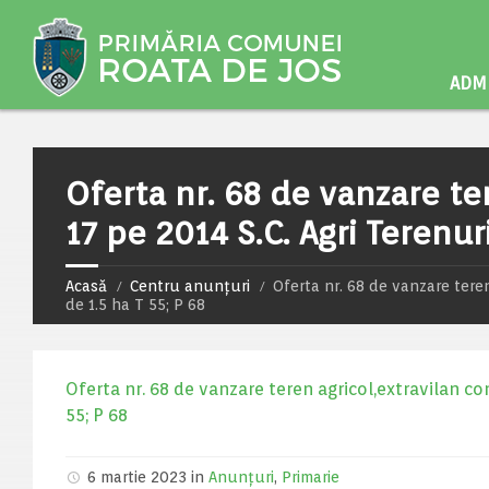
ADMI
Oferta nr. 68 de vanzare te
17 pe 2014 S.C. Agri Terenuri
Acasă
Centru anunțuri
Oferta nr. 68 de vanzare teren
de 1.5 ha T 55; P 68
Oferta nr. 68 de vanzare teren agricol,extravilan con
55; P 68
6 martie 2023 in
Anunțuri
,
Primarie