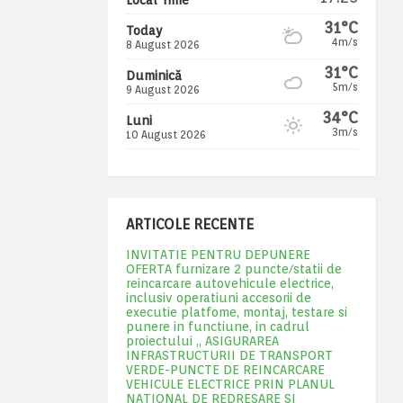
31°C
Today
4m/s
8 August 2026
31°C
Duminică
5m/s
9 August 2026
34°C
Luni
3m/s
10 August 2026
ARTICOLE RECENTE
INVITATIE PENTRU DEPUNERE
OFERTA furnizare 2 puncte/statii de
reincarcare autovehicule electrice,
inclusiv operatiuni accesorii de
executie platfome, montaj, testare si
punere in functiune, in cadrul
proiectului „ ASIGURAREA
INFRASTRUCTURII DE TRANSPORT
VERDE-PUNCTE DE REINCARCARE
VEHICULE ELECTRICE PRIN PLANUL
NATIONAL DE REDRESARE SI