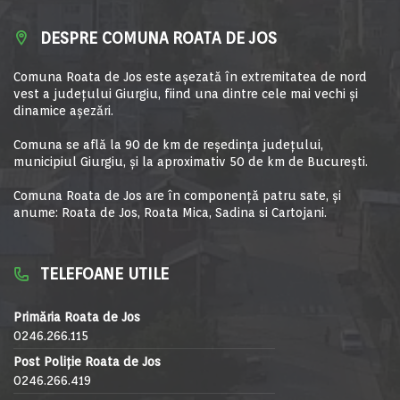
DESPRE COMUNA ROATA DE JOS
Comuna Roata de Jos este aşezată în extremitatea de nord
vest a judeţului Giurgiu, fiind una dintre cele mai vechi şi
dinamice aşezări.
Comuna se află la 90 de km de reşedinţa judeţului,
municipiul Giurgiu, şi la aproximativ 50 de km de Bucureşti.
Comuna Roata de Jos are în componență patru sate, și
anume: Roata de Jos, Roata Mica, Sadina si Cartojani.
TELEFOANE UTILE
Primăria Roata de Jos
0246.266.115
Post Poliție Roata de Jos
0246.266.419