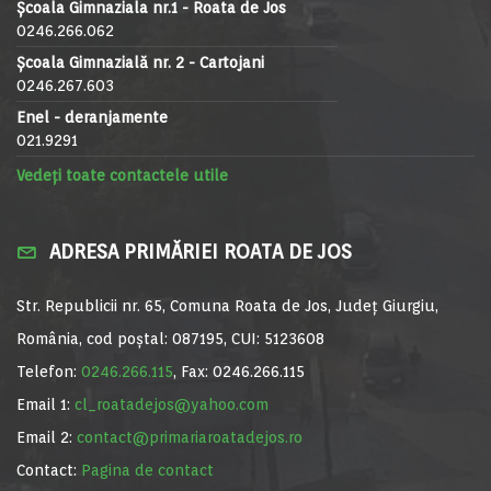
Școala Gimnaziala nr.1 - Roata de Jos
0246.266.062
Școala Gimnazială nr. 2 - Cartojani
0246.267.603
Enel - deranjamente
021.9291
Vedeți toate contactele utile
ADRESA PRIMĂRIEI ROATA DE JOS
Str. Republicii nr. 65, Comuna Roata de Jos, Județ Giurgiu,
România, cod poștal: 087195, CUI: 5123608
Telefon:
0246.266.115
, Fax: 0246.266.115
Email 1:
cl_roatadejos@yahoo.com
Email 2:
contact@primariaroatadejos.ro
Contact:
Pagina de contact