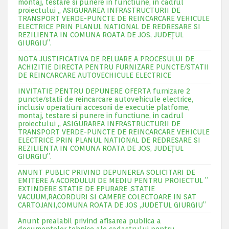
montaj, testare si punere in functiune, in cadrul
proiectului „ ASIGURAREA INFRASTRUCTURII DE
TRANSPORT VERDE-PUNCTE DE REINCARCARE VEHICULE
ELECTRICE PRIN PLANUL NATIONAL DE REDRESARE SI
REZILIENTA IN COMUNA ROATA DE JOS, JUDEŢUL
GIURGIU”.
NOTA JUSTIFICATIVA DE RELUARE A PROCESULUI DE
ACHIZITIE DIRECTA PENTRU FURNIZARE PUNCTE/STATII
DE REINCARCARE AUTOVECHICULE ELECTRICE
INVITATIE PENTRU DEPUNERE OFERTA furnizare 2
puncte/statii de reincarcare autovehicule electrice,
inclusiv operatiuni accesorii de executie platfome,
montaj, testare si punere in functiune, in cadrul
proiectului „ ASIGURAREA INFRASTRUCTURII DE
TRANSPORT VERDE-PUNCTE DE REINCARCARE VEHICULE
ELECTRICE PRIN PLANUL NATIONAL DE REDRESARE SI
REZILIENTA IN COMUNA ROATA DE JOS, JUDEŢUL
GIURGIU”.
ANUNT PUBLIC PRIVIND DEPUNEREA SOLICITARI DE
EMITERE A ACORDULUI DE MEDIU PENTRU PROIECTUL ”
EXTINDERE STATIE DE EPURARE ,STATIE
VACUUM,RACORDURI SI CAMERE COLECTOARE IN SAT
CARTOJANI,COMUNA ROATA DE JOS ,JUDETUL GIURGIU”
Anunt prealabil privind afisarea publica a