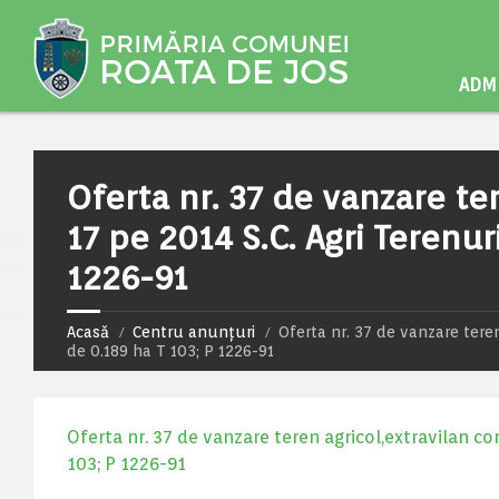
ADMI
Oferta nr. 37 de vanzare te
17 pe 2014 S.C. Agri Terenur
1226-91
Acasă
Centru anunțuri
Oferta nr. 37 de vanzare teren
de 0.189 ha T 103; P 1226-91
Oferta nr. 37 de vanzare teren agricol,extravilan con
103; P 1226-91