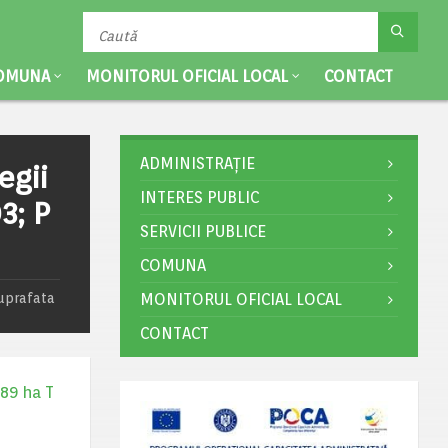
OMUNA
MONITORUL OFICIAL LOCAL
CONTACT
ADMINISTRAȚIE
egii
INTERES PUBLIC
3; P
SERVICII PUBLICE
COMUNA
suprafata
MONITORUL OFICIAL LOCAL
CONTACT
189 ha T