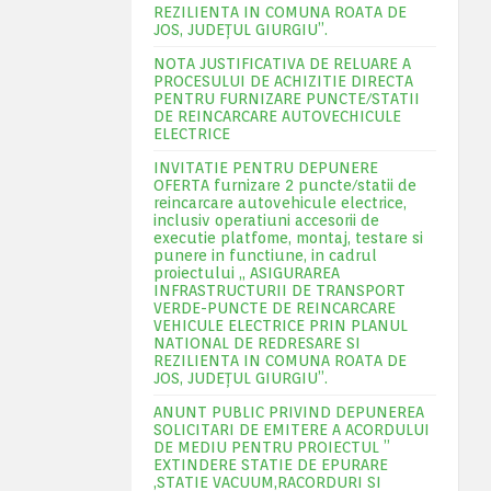
REZILIENTA IN COMUNA ROATA DE
JOS, JUDEŢUL GIURGIU”.
NOTA JUSTIFICATIVA DE RELUARE A
PROCESULUI DE ACHIZITIE DIRECTA
PENTRU FURNIZARE PUNCTE/STATII
DE REINCARCARE AUTOVECHICULE
ELECTRICE
INVITATIE PENTRU DEPUNERE
OFERTA furnizare 2 puncte/statii de
reincarcare autovehicule electrice,
inclusiv operatiuni accesorii de
executie platfome, montaj, testare si
punere in functiune, in cadrul
proiectului „ ASIGURAREA
INFRASTRUCTURII DE TRANSPORT
VERDE-PUNCTE DE REINCARCARE
VEHICULE ELECTRICE PRIN PLANUL
NATIONAL DE REDRESARE SI
REZILIENTA IN COMUNA ROATA DE
JOS, JUDEŢUL GIURGIU”.
ANUNT PUBLIC PRIVIND DEPUNEREA
SOLICITARI DE EMITERE A ACORDULUI
DE MEDIU PENTRU PROIECTUL ”
EXTINDERE STATIE DE EPURARE
,STATIE VACUUM,RACORDURI SI