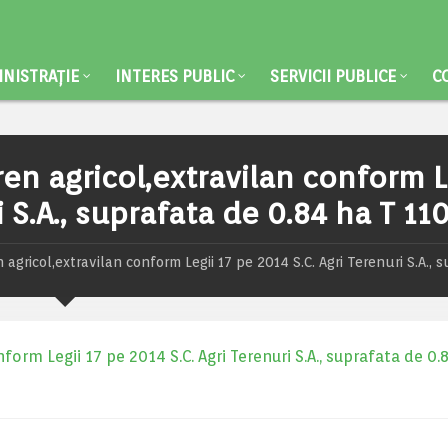
NISTRAȚIE
INTERES PUBLIC
SERVICII PUBLICE
C
ren agricol,extravilan conform L
i S.A., suprafata de 0.84 ha T 110
 agricol,extravilan conform Legii 17 pe 2014 S.C. Agri Terenuri S.A., 
form Legii 17 pe 2014 S.C. Agri Terenuri S.A., suprafata de 0.