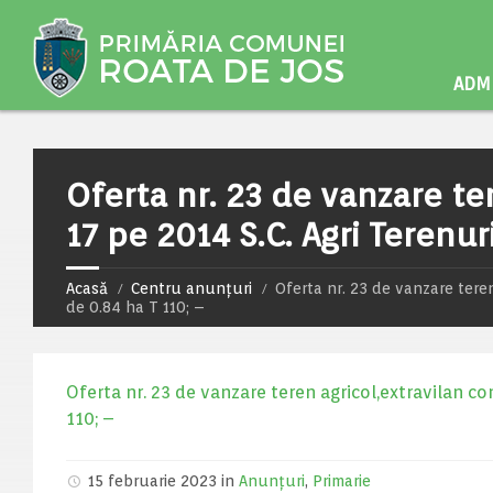
ADMI
Oferta nr. 23 de vanzare te
17 pe 2014 S.C. Agri Terenur
Acasă
Centru anunțuri
Oferta nr. 23 de vanzare teren
de 0.84 ha T 110; –
Oferta nr. 23 de vanzare teren agricol,extravilan con
110; –
15 februarie 2023 in
Anunțuri
,
Primarie