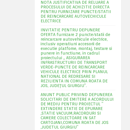
NOTA JUSTIFICATIVA DE RELUARE A
PROCESULUI DE ACHIZITIE DIRECTA
PENTRU FURNIZARE PUNCTE/STATII
DE REINCARCARE AUTOVECHICULE
ELECTRICE
INVITATIE PENTRU DEPUNERE
OFERTA furnizare 2 puncte/statii de
reincarcare autovehicule electrice,
inclusiv operatiuni accesorii de
executie platfome, montaj, testare si
punere in functiune, in cadrul
proiectului „ ASIGURAREA
INFRASTRUCTURII DE TRANSPORT
VERDE-PUNCTE DE REINCARCARE
VEHICULE ELECTRICE PRIN PLANUL
NATIONAL DE REDRESARE SI
REZILIENTA IN COMUNA ROATA DE
JOS, JUDEŢUL GIURGIU”.
ANUNT PUBLIC PRIVIND DEPUNEREA
SOLICITARI DE EMITERE A ACORDULUI
DE MEDIU PENTRU PROIECTUL ”
EXTINDERE STATIE DE EPURARE
,STATIE VACUUM,RACORDURI SI
CAMERE COLECTOARE IN SAT
CARTOJANI,COMUNA ROATA DE JOS
,JUDETUL GIURGIU”