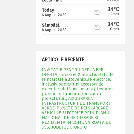
34°C
Today
2m/s
6 August 2026
34°C
Sâmbătă
0m/s
8 August 2026
ARTICOLE RECENTE
INVITATIE PENTRU DEPUNERE
OFERTA furnizare 2 puncte/statii de
reincarcare autovehicule electrice,
inclusiv operatiuni accesorii de
executie platfome, montaj, testare si
punere in functiune, in cadrul
proiectului „ ASIGURAREA
INFRASTRUCTURII DE TRANSPORT
VERDE-PUNCTE DE REINCARCARE
VEHICULE ELECTRICE PRIN PLANUL
NATIONAL DE REDRESARE SI
REZILIENTA IN COMUNA ROATA DE
JOS, JUDEŢUL GIURGIU”.