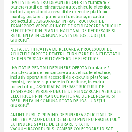
INVITATIE PENTRU DEPUNERE OFERTA furnizare 2
puncte/statii de reincarcare autovehicule electrice,
inclusiv operatiuni accesorii de executie platfome,
montaj, testare si punere in functiune, in cadrul
proiectului „ ASIGURAREA INFRASTRUCTURII DE
TRANSPORT VERDE-PUNCTE DE REINCARCARE VEHICULE
ELECTRICE PRIN PLANUL NATIONAL DE REDRESARE SI
REZILIENTA IN COMUNA ROATA DE JOS, JUDEŢUL
GIURGIU”.
NOTA JUSTIFICATIVA DE RELUARE A PROCESULUI DE
ACHIZITIE DIRECTA PENTRU FURNIZARE PUNCTE/STATII
DE REINCARCARE AUTOVECHICULE ELECTRICE
INVITATIE PENTRU DEPUNERE OFERTA furnizare 2
puncte/statii de reincarcare autovehicule electrice,
inclusiv operatiuni accesorii de executie platfome,
montaj, testare si punere in functiune, in cadrul
proiectului „ ASIGURAREA INFRASTRUCTURII DE
TRANSPORT VERDE-PUNCTE DE REINCARCARE VEHICULE
ELECTRICE PRIN PLANUL NATIONAL DE REDRESARE SI
REZILIENTA IN COMUNA ROATA DE JOS, JUDEŢUL
GIURGIU”.
ANUNT PUBLIC PRIVIND DEPUNEREA SOLICITARI DE
EMITERE A ACORDULUI DE MEDIU PENTRU PROIECTUL ”
EXTINDERE STATIE DE EPURARE ,STATIE
VACUUM,RACORDURI SI CAMERE COLECTOARE IN SAT