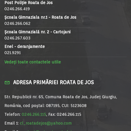
Post Poliție Roata de Jos
0246.266.419
Școala Gimnaziala nr.1 - Roata de Jos
0246.266.062
Școala Gimnazială nr. 2 - Cartojani
0246.267.603
Enel - deranjamente
021.9291
Vedeți toate contactele utile
ADRESA PRIMĂRIEI ROATA DE JOS
Str. Republicii nr. 65, Comuna Roata de Jos, Județ Giurgiu,
România, cod poștal: 087195, CUI: 5123608
Telefon:
0246.266.115
, Fax: 0246.266.115
Email 1:
cl_roatadejos@yahoo.com