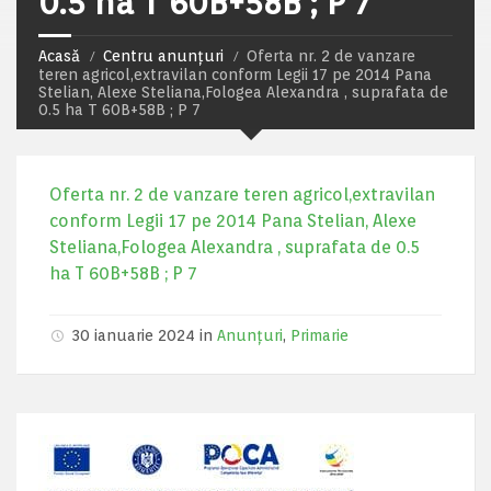
0.5 ha T 60B+58B ; P 7
Acasă
Centru anunțuri
Oferta nr. 2 de vanzare
teren agricol,extravilan conform Legii 17 pe 2014 Pana
Stelian, Alexe Steliana,Fologea Alexandra , suprafata de
0.5 ha T 60B+58B ; P 7
Oferta nr. 2 de vanzare teren agricol,extravilan
conform Legii 17 pe 2014 Pana Stelian, Alexe
Steliana,Fologea Alexandra , suprafata de 0.5
ha T 60B+58B ; P 7
30 ianuarie 2024 in
Anunțuri
,
Primarie