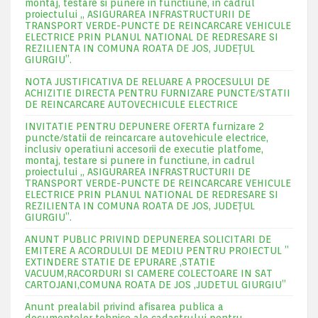
montaj, testare si punere in functiune, in cadrul
proiectului „ ASIGURAREA INFRASTRUCTURII DE
TRANSPORT VERDE-PUNCTE DE REINCARCARE VEHICULE
ELECTRICE PRIN PLANUL NATIONAL DE REDRESARE SI
REZILIENTA IN COMUNA ROATA DE JOS, JUDEŢUL
GIURGIU”.
NOTA JUSTIFICATIVA DE RELUARE A PROCESULUI DE
ACHIZITIE DIRECTA PENTRU FURNIZARE PUNCTE/STATII
DE REINCARCARE AUTOVECHICULE ELECTRICE
INVITATIE PENTRU DEPUNERE OFERTA furnizare 2
puncte/statii de reincarcare autovehicule electrice,
inclusiv operatiuni accesorii de executie platfome,
montaj, testare si punere in functiune, in cadrul
proiectului „ ASIGURAREA INFRASTRUCTURII DE
TRANSPORT VERDE-PUNCTE DE REINCARCARE VEHICULE
ELECTRICE PRIN PLANUL NATIONAL DE REDRESARE SI
REZILIENTA IN COMUNA ROATA DE JOS, JUDEŢUL
GIURGIU”.
ANUNT PUBLIC PRIVIND DEPUNEREA SOLICITARI DE
EMITERE A ACORDULUI DE MEDIU PENTRU PROIECTUL ”
EXTINDERE STATIE DE EPURARE ,STATIE
VACUUM,RACORDURI SI CAMERE COLECTOARE IN SAT
CARTOJANI,COMUNA ROATA DE JOS ,JUDETUL GIURGIU”
Anunt prealabil privind afisarea publica a