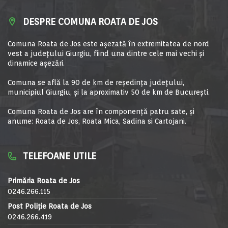
DESPRE COMUNA ROATA DE JOS
Comuna Roata de Jos este aşezată în extremitatea de nord
vest a judeţului Giurgiu, fiind una dintre cele mai vechi şi
dinamice aşezări.
Comuna se află la 90 de km de reşedinţa judeţului,
municipiul Giurgiu, şi la aproximativ 50 de km de Bucureşti.
Comuna Roata de Jos are în componență patru sate, și
anume: Roata de Jos, Roata Mica, Sadina si Cartojani.
TELEFOANE UTILE
Primăria Roata de Jos
0246.266.115
Post Poliție Roata de Jos
0246.266.419