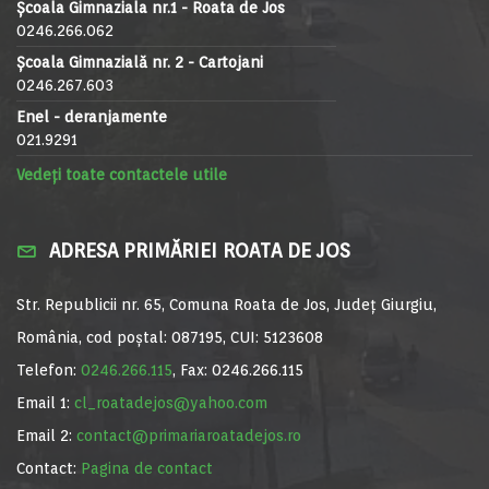
Școala Gimnaziala nr.1 - Roata de Jos
0246.266.062
Școala Gimnazială nr. 2 - Cartojani
0246.267.603
Enel - deranjamente
021.9291
Vedeți toate contactele utile
ADRESA PRIMĂRIEI ROATA DE JOS
Str. Republicii nr. 65, Comuna Roata de Jos, Județ Giurgiu,
România, cod poștal: 087195, CUI: 5123608
Telefon:
0246.266.115
, Fax: 0246.266.115
Email 1:
cl_roatadejos@yahoo.com
Email 2:
contact@primariaroatadejos.ro
Contact:
Pagina de contact