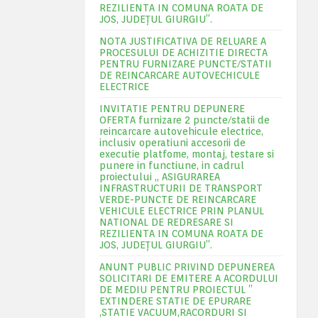
REZILIENTA IN COMUNA ROATA DE
JOS, JUDEŢUL GIURGIU”.
NOTA JUSTIFICATIVA DE RELUARE A
PROCESULUI DE ACHIZITIE DIRECTA
PENTRU FURNIZARE PUNCTE/STATII
DE REINCARCARE AUTOVECHICULE
ELECTRICE
INVITATIE PENTRU DEPUNERE
OFERTA furnizare 2 puncte/statii de
reincarcare autovehicule electrice,
inclusiv operatiuni accesorii de
executie platfome, montaj, testare si
punere in functiune, in cadrul
proiectului „ ASIGURAREA
INFRASTRUCTURII DE TRANSPORT
VERDE-PUNCTE DE REINCARCARE
VEHICULE ELECTRICE PRIN PLANUL
NATIONAL DE REDRESARE SI
REZILIENTA IN COMUNA ROATA DE
JOS, JUDEŢUL GIURGIU”.
ANUNT PUBLIC PRIVIND DEPUNEREA
SOLICITARI DE EMITERE A ACORDULUI
DE MEDIU PENTRU PROIECTUL ”
EXTINDERE STATIE DE EPURARE
,STATIE VACUUM,RACORDURI SI