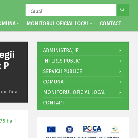
OMUNA
MONITORUL OFICIAL LOCAL
CONTACT
ADMINISTRAȚIE
egii
INTERES PUBLIC
; P
SERVICII PUBLICE
COMUNA
suprafata
MONITORUL OFICIAL LOCAL
CONTACT
,75 ha T