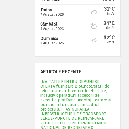
31°C
Today
3m/s
7 August 2026
34°C
Sâmbătă
0m/s
8 August 2026
32°C
Duminică
5m/s
9 August 2026
ARTICOLE RECENTE
INVITATIE PENTRU DEPUNERE
OFERTA furnizare 2 puncte/statii de
reincarcare autovehicule electrice,
inclusiv operatiuni accesorii de
executie platfome, montaj, testare si
punere in functiune, in cadrul
proiectului „ ASIGURAREA
INFRASTRUCTURII DE TRANSPORT
VERDE-PUNCTE DE REINCARCARE
VEHICULE ELECTRICE PRIN PLANUL
NATIONAL DE REDRESARE SI