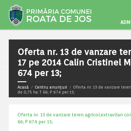
ADMI
Oferta nr. 13 de vanzare te
17 pe 2014 Calin Cristinel M
674 per 13;
Acasă
Centru anunțuri
Oferta nr. 13 de vanzare teren
de 0,75 ha T 66; P 674 per 13;
Oferta nr. 13 de vanzare teren agricol,extravilan co
66; P 674 per 13;