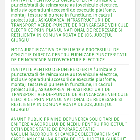
INVITATIE PENTRU DEPUNERE OFERTA furnizare 2
puncte/statii de reincarcare autovehicule electrice,
inclusiv operatiuni accesorii de executie platfome,
montaj, testare si punere in functiune, in cadrul
proiectului „ ASIGURAREA INFRASTRUCTURII DE
TRANSPORT VERDE-PUNCTE DE REINCARCARE VEHICULE
ELECTRICE PRIN PLANUL NATIONAL DE REDRESARE SI
REZILIENTA IN COMUNA ROATA DE JOS, JUDEŢUL
GIURGIU”.
NOTA JUSTIFICATIVA DE RELUARE A PROCESULUI DE
ACHIZITIE DIRECTA PENTRU FURNIZARE PUNCTE/STATII
DE REINCARCARE AUTOVECHICULE ELECTRICE
INVITATIE PENTRU DEPUNERE OFERTA furnizare 2
puncte/statii de reincarcare autovehicule electrice,
inclusiv operatiuni accesorii de executie platfome,
montaj, testare si punere in functiune, in cadrul
proiectului „ ASIGURAREA INFRASTRUCTURII DE
TRANSPORT VERDE-PUNCTE DE REINCARCARE VEHICULE
ELECTRICE PRIN PLANUL NATIONAL DE REDRESARE SI
REZILIENTA IN COMUNA ROATA DE JOS, JUDEŢUL
GIURGIU”.
ANUNT PUBLIC PRIVIND DEPUNEREA SOLICITARI DE
EMITERE A ACORDULUI DE MEDIU PENTRU PROIECTUL ”
EXTINDERE STATIE DE EPURARE ,STATIE
VACUUM,RACORDURI SI CAMERE COLECTOARE IN SAT
CARTOJANI,COMUNA ROATA DE JOS ,JUDETUL GIURGIU”