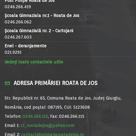
Post Poliție Roata de Jos
0246.266.419
Școala Gimnaziala nr.1 - Roata de Jos
0246.266.062
Școala Gimnazială nr. 2 - Cartojani
0246.267.603
Enel - deranjamente
021.9291
Vedeți toate contactele utile
ADRESA PRIMĂRIEI ROATA DE JOS
Str. Republicii nr. 65, Comuna Roata de Jos, Județ Giurgiu,
România, cod poștal: 087195, CUI: 5123608
Telefon:
0246.266.115
, Fax: 0246.266.115
Email 1:
cl_roatadejos@yahoo.com
Email 2:
contact@primariaroatadejos.ro