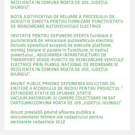
REZILIENTA IN COMUNA ROATA DE JOS, JUDEŢUL
GIURGIU”.
NOTA JUSTIFICATIVA DE RELUARE A PROCESULUI DE
ACHIZITIE DIRECTA PENTRU FURNIZARE PUNCTE/STATII
DE REINCARCARE AUTOVECHICULE ELECTRICE
INVITATIE PENTRU DEPUNERE OFERTA furnizare 2
puncte/statii de reincarcare autovehicule electrice,
inclusiv operatiuni accesorii de executie platfome,
montaj, testare si punere in functiune, in cadrul
proiectului „ ASIGURAREA INFRASTRUCTURII DE
TRANSPORT VERDE-PUNCTE DE REINCARCARE VEHICULE
ELECTRICE PRIN PLANUL NATIONAL DE REDRESARE SI
REZILIENTA IN COMUNA ROATA DE JOS, JUDEŢUL
GIURGIU”.
ANUNT PUBLIC PRIVIND DEPUNEREA SOLICITARI DE
EMITERE A ACORDULUI DE MEDIU PENTRU PROIECTUL ”
EXTINDERE STATIE DE EPURARE ,STATIE
VACUUM,RACORDURI SI CAMERE COLECTOARE IN SAT
CARTOJANI,COMUNA ROATA DE JOS ,JUDETUL GIURGIU”
Anunt prealabil privind afisarea publica a
documentelor tehnice ale cadastrului pentru
sectoarele cadastrale 10,12