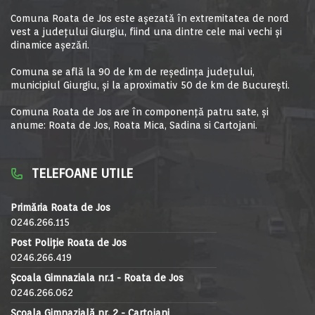
Comuna Roata de Jos este aşezată în extremitatea de nord
vest a judeţului Giurgiu, fiind una dintre cele mai vechi şi
dinamice aşezări.
Comuna se află la 90 de km de reşedinţa judeţului,
municipiul Giurgiu, şi la aproximativ 50 de km de Bucureşti.
Comuna Roata de Jos are în componență patru sate, și
anume: Roata de Jos, Roata Mica, Sadina si Cartojani.
TELEFOANE UTILE
Primăria Roata de Jos
0246.266.115
Post Poliție Roata de Jos
0246.266.419
Școala Gimnaziala nr.1 - Roata de Jos
0246.266.062
Școala Gimnazială nr. 2 - Cartojani