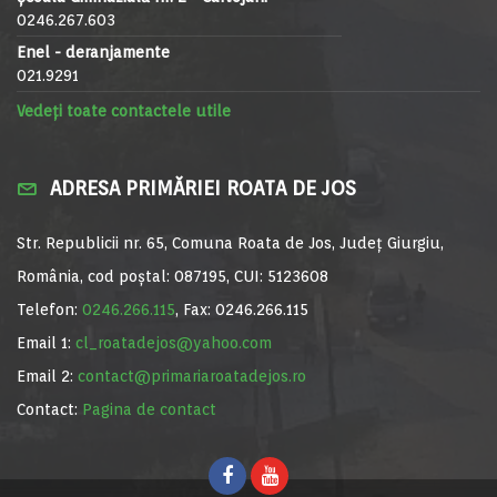
0246.267.603
Enel - deranjamente
021.9291
Vedeți toate contactele utile
ADRESA PRIMĂRIEI ROATA DE JOS
Str. Republicii nr. 65, Comuna Roata de Jos, Județ Giurgiu,
România, cod poștal: 087195, CUI: 5123608
Telefon:
0246.266.115
, Fax: 0246.266.115
Email 1:
cl_roatadejos@yahoo.com
Email 2:
contact@primariaroatadejos.ro
Contact:
Pagina de contact