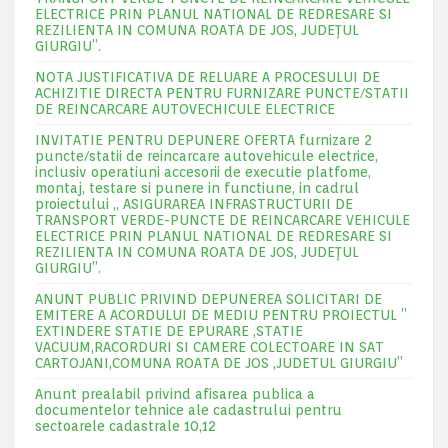
ELECTRICE PRIN PLANUL NATIONAL DE REDRESARE SI
REZILIENTA IN COMUNA ROATA DE JOS, JUDEŢUL
GIURGIU”.
NOTA JUSTIFICATIVA DE RELUARE A PROCESULUI DE
ACHIZITIE DIRECTA PENTRU FURNIZARE PUNCTE/STATII
DE REINCARCARE AUTOVECHICULE ELECTRICE
INVITATIE PENTRU DEPUNERE OFERTA furnizare 2
puncte/statii de reincarcare autovehicule electrice,
inclusiv operatiuni accesorii de executie platfome,
montaj, testare si punere in functiune, in cadrul
proiectului „ ASIGURAREA INFRASTRUCTURII DE
TRANSPORT VERDE-PUNCTE DE REINCARCARE VEHICULE
ELECTRICE PRIN PLANUL NATIONAL DE REDRESARE SI
REZILIENTA IN COMUNA ROATA DE JOS, JUDEŢUL
GIURGIU”.
ANUNT PUBLIC PRIVIND DEPUNEREA SOLICITARI DE
EMITERE A ACORDULUI DE MEDIU PENTRU PROIECTUL ”
EXTINDERE STATIE DE EPURARE ,STATIE
VACUUM,RACORDURI SI CAMERE COLECTOARE IN SAT
CARTOJANI,COMUNA ROATA DE JOS ,JUDETUL GIURGIU”
Anunt prealabil privind afisarea publica a
documentelor tehnice ale cadastrului pentru
sectoarele cadastrale 10,12