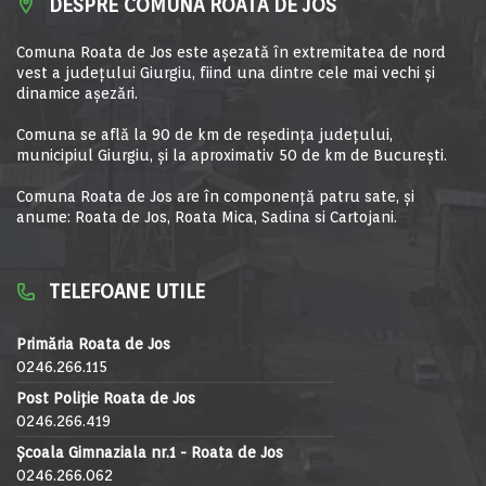
DESPRE COMUNA ROATA DE JOS
Comuna Roata de Jos este aşezată în extremitatea de nord
vest a judeţului Giurgiu, fiind una dintre cele mai vechi şi
dinamice aşezări.
Comuna se află la 90 de km de reşedinţa judeţului,
municipiul Giurgiu, şi la aproximativ 50 de km de Bucureşti.
Comuna Roata de Jos are în componență patru sate, și
anume: Roata de Jos, Roata Mica, Sadina si Cartojani.
TELEFOANE UTILE
Primăria Roata de Jos
0246.266.115
Post Poliție Roata de Jos
0246.266.419
Școala Gimnaziala nr.1 - Roata de Jos
0246.266.062