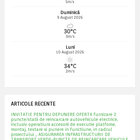
5m/s
Duminică
9 August 2026
30°C
3m/s
Luni
10 August 2026
34°C
2m/s
ARTICOLE RECENTE
INVITATIE PENTRU DEPUNERE OFERTA furnizare 2
puncte/statii de reincarcare autovehicule electrice,
inclusiv operatiuni accesorii de executie platfome,
montaj, testare si punere in functiune, in cadrul
proiectului „ ASIGURAREA INFRASTRUCTURII DE
TRANSPORT VERDE-PUNCTE DE REINCARCARE VEHICULE