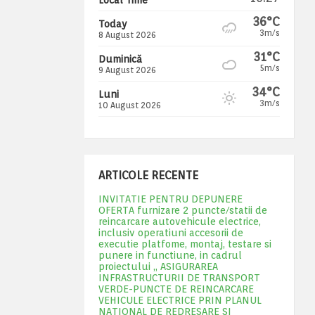
36°C
Today
3m/s
8 August 2026
31°C
Duminică
5m/s
9 August 2026
34°C
Luni
3m/s
10 August 2026
ARTICOLE RECENTE
INVITATIE PENTRU DEPUNERE
OFERTA furnizare 2 puncte/statii de
reincarcare autovehicule electrice,
inclusiv operatiuni accesorii de
executie platfome, montaj, testare si
punere in functiune, in cadrul
proiectului „ ASIGURAREA
INFRASTRUCTURII DE TRANSPORT
VERDE-PUNCTE DE REINCARCARE
VEHICULE ELECTRICE PRIN PLANUL
NATIONAL DE REDRESARE SI