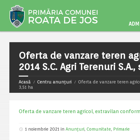
ADMI
Oferta de vanzare teren agr
2014 S.C. Agri Terenuri S.A.
Acasă
Centru anunțuri
Oferta de vanzare teren agrico
3,51 ha
Oferta de vanzare teren agricol, extravilan conform L
1 noiembrie 2021 in
Anunțuri
,
Comunitate
,
Primarie