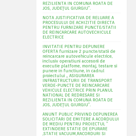
REZILIENTA IN COMUNA ROATA DE
JOS, JUDEŢUL GIURGIU”.
NOTA JUSTIFICATIVA DE RELUARE A
PROCESULUI DE ACHIZITIE DIRECTA
PENTRU FURNIZARE PUNCTE/STATII
DE REINCARCARE AUTOVECHICULE
ELECTRICE
INVITATIE PENTRU DEPUNERE
OFERTA furnizare 2 puncte/statii de
reincarcare autovehicule electrice,
inclusiv operatiuni accesorii de
executie platfome, montaj, testare si
punere in functiune, in cadrul
proiectului „ ASIGURAREA
INFRASTRUCTURII DE TRANSPORT
VERDE-PUNCTE DE REINCARCARE
VEHICULE ELECTRICE PRIN PLANUL
NATIONAL DE REDRESARE SI
REZILIENTA IN COMUNA ROATA DE
JOS, JUDEŢUL GIURGIU”.
ANUNT PUBLIC PRIVIND DEPUNEREA
SOLICITARI DE EMITERE A ACORDULUI
DE MEDIU PENTRU PROIECTUL ”
EXTINDERE STATIE DE EPURARE
,STATIE VACUUM,RACORDURI SI