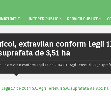
NISTRAȚIE
INTERES PUBLIC
SERVICII PUBLICE
C
icol, extravilan conform Legii 1
, suprafata de 3,51 ha
l, extravilan conform Legii 17 pe 2014 S.C. Agri Terenuri S.A., supra
egii 17 pe 2014 S.C. Agri Terenuri S.A., suprafata de 3,51 ha