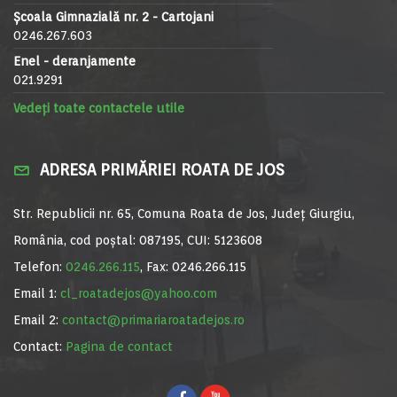
Școala Gimnazială nr. 2 - Cartojani
0246.267.603
Enel - deranjamente
021.9291
Vedeți toate contactele utile
ADRESA PRIMĂRIEI ROATA DE JOS
Str. Republicii nr. 65, Comuna Roata de Jos, Județ Giurgiu,
România, cod poștal: 087195, CUI: 5123608
Telefon:
0246.266.115
, Fax: 0246.266.115
Email 1:
cl_roatadejos@yahoo.com
Email 2:
contact@primariaroatadejos.ro
Contact:
Pagina de contact