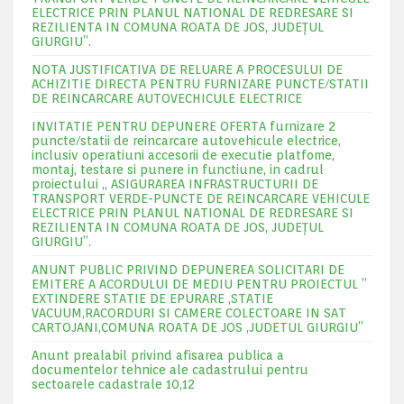
ELECTRICE PRIN PLANUL NATIONAL DE REDRESARE SI
REZILIENTA IN COMUNA ROATA DE JOS, JUDEŢUL
GIURGIU”.
NOTA JUSTIFICATIVA DE RELUARE A PROCESULUI DE
ACHIZITIE DIRECTA PENTRU FURNIZARE PUNCTE/STATII
DE REINCARCARE AUTOVECHICULE ELECTRICE
INVITATIE PENTRU DEPUNERE OFERTA furnizare 2
puncte/statii de reincarcare autovehicule electrice,
inclusiv operatiuni accesorii de executie platfome,
montaj, testare si punere in functiune, in cadrul
proiectului „ ASIGURAREA INFRASTRUCTURII DE
TRANSPORT VERDE-PUNCTE DE REINCARCARE VEHICULE
ELECTRICE PRIN PLANUL NATIONAL DE REDRESARE SI
REZILIENTA IN COMUNA ROATA DE JOS, JUDEŢUL
GIURGIU”.
ANUNT PUBLIC PRIVIND DEPUNEREA SOLICITARI DE
EMITERE A ACORDULUI DE MEDIU PENTRU PROIECTUL ”
EXTINDERE STATIE DE EPURARE ,STATIE
VACUUM,RACORDURI SI CAMERE COLECTOARE IN SAT
CARTOJANI,COMUNA ROATA DE JOS ,JUDETUL GIURGIU”
Anunt prealabil privind afisarea publica a
documentelor tehnice ale cadastrului pentru
sectoarele cadastrale 10,12