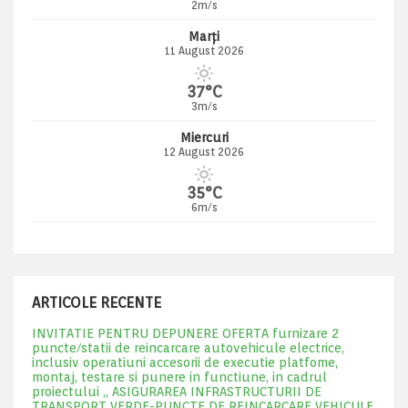
2m/s
Marți
11 August 2026
37°C
3m/s
Miercuri
12 August 2026
35°C
6m/s
ARTICOLE RECENTE
INVITATIE PENTRU DEPUNERE OFERTA furnizare 2
puncte/statii de reincarcare autovehicule electrice,
inclusiv operatiuni accesorii de executie platfome,
montaj, testare si punere in functiune, in cadrul
proiectului „ ASIGURAREA INFRASTRUCTURII DE
TRANSPORT VERDE-PUNCTE DE REINCARCARE VEHICULE