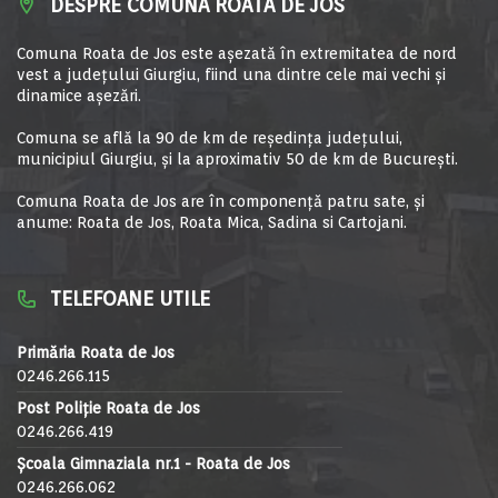
DESPRE COMUNA ROATA DE JOS
Comuna Roata de Jos este aşezată în extremitatea de nord
vest a judeţului Giurgiu, fiind una dintre cele mai vechi şi
dinamice aşezări.
Comuna se află la 90 de km de reşedinţa judeţului,
municipiul Giurgiu, şi la aproximativ 50 de km de Bucureşti.
Comuna Roata de Jos are în componență patru sate, și
anume: Roata de Jos, Roata Mica, Sadina si Cartojani.
TELEFOANE UTILE
Primăria Roata de Jos
0246.266.115
Post Poliție Roata de Jos
0246.266.419
Școala Gimnaziala nr.1 - Roata de Jos
0246.266.062