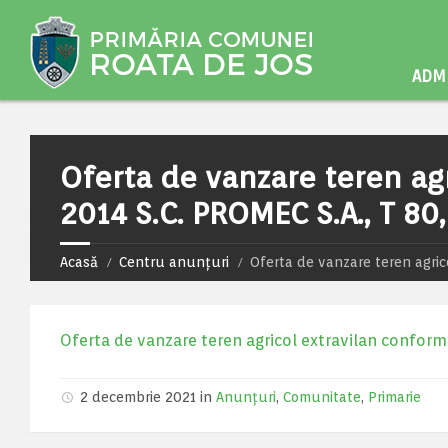
ADMI
Oferta de vanzare teren agr
2014 S.C. PROMEC S.A., T 80
Acasă
Centru anunțuri
Oferta de vanzare teren agrico
Oferta de vanzare teren agricol extravilan conform 
2 decembrie 2021 in
Anunțuri
,
Comunitate
,
Primarie