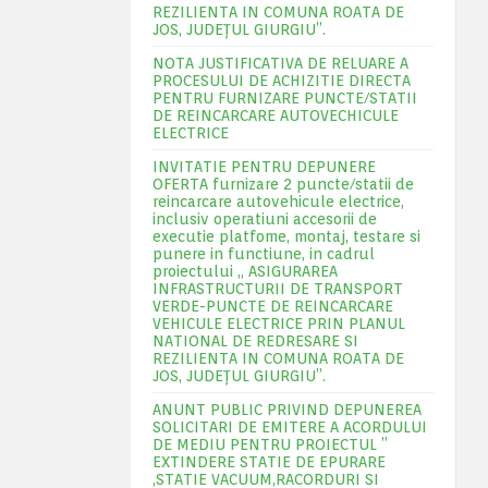
REZILIENTA IN COMUNA ROATA DE
JOS, JUDEŢUL GIURGIU”.
NOTA JUSTIFICATIVA DE RELUARE A
PROCESULUI DE ACHIZITIE DIRECTA
PENTRU FURNIZARE PUNCTE/STATII
DE REINCARCARE AUTOVECHICULE
ELECTRICE
INVITATIE PENTRU DEPUNERE
OFERTA furnizare 2 puncte/statii de
reincarcare autovehicule electrice,
inclusiv operatiuni accesorii de
executie platfome, montaj, testare si
punere in functiune, in cadrul
proiectului „ ASIGURAREA
INFRASTRUCTURII DE TRANSPORT
VERDE-PUNCTE DE REINCARCARE
VEHICULE ELECTRICE PRIN PLANUL
NATIONAL DE REDRESARE SI
REZILIENTA IN COMUNA ROATA DE
JOS, JUDEŢUL GIURGIU”.
ANUNT PUBLIC PRIVIND DEPUNEREA
SOLICITARI DE EMITERE A ACORDULUI
DE MEDIU PENTRU PROIECTUL ”
EXTINDERE STATIE DE EPURARE
,STATIE VACUUM,RACORDURI SI