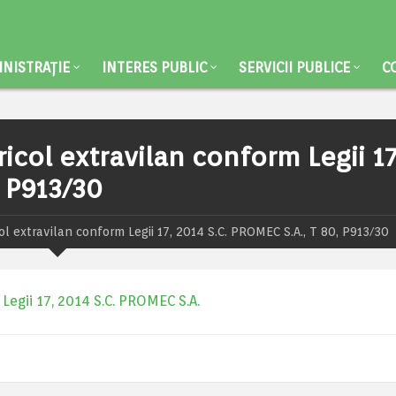
NISTRAȚIE
INTERES PUBLIC
SERVICII PUBLICE
C
icol extravilan conform Legii 17
, P913/30
l extravilan conform Legii 17, 2014 S.C. PROMEC S.A., T 80, P913/30
Legii 17, 2014 S.C. PROMEC S.A.