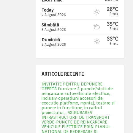
26°C
Today
3m/s
7 August 2026
35°C
Sâmbătă
3m/s
8 August 2026
33°C
Duminică
5m/s
9 August 2026
ARTICOLE RECENTE
INVITATIE PENTRU DEPUNERE
OFERTA furnizare 2 puncte/statii de
reincarcare autovehicule electrice,
inclusiv operatiuni accesorii de
executie platfome, montaj, testare si
punere in functiune, in cadrul
proiectului „ ASIGURAREA
INFRASTRUCTURII DE TRANSPORT
VERDE-PUNCTE DE REINCARCARE
VEHICULE ELECTRICE PRIN PLANUL
NATIONAL DE REDRESARE SI