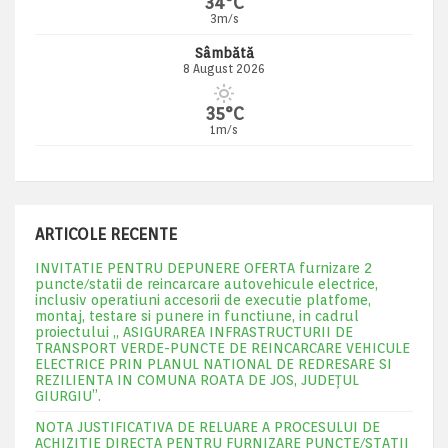
34°C
3m/s
Sâmbătă
8 August 2026
35°C
1m/s
ARTICOLE RECENTE
INVITATIE PENTRU DEPUNERE OFERTA furnizare 2
puncte/statii de reincarcare autovehicule electrice,
inclusiv operatiuni accesorii de executie platfome,
montaj, testare si punere in functiune, in cadrul
proiectului „ ASIGURAREA INFRASTRUCTURII DE
TRANSPORT VERDE-PUNCTE DE REINCARCARE VEHICULE
ELECTRICE PRIN PLANUL NATIONAL DE REDRESARE SI
REZILIENTA IN COMUNA ROATA DE JOS, JUDEŢUL
GIURGIU”.
NOTA JUSTIFICATIVA DE RELUARE A PROCESULUI DE
ACHIZITIE DIRECTA PENTRU FURNIZARE PUNCTE/STATII