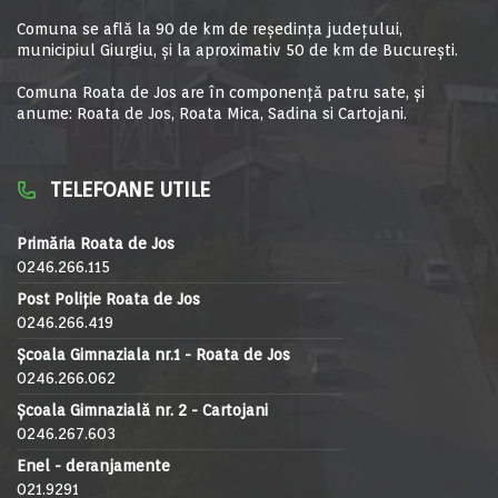
Comuna se află la 90 de km de reşedinţa judeţului,
municipiul Giurgiu, şi la aproximativ 50 de km de Bucureşti.
Comuna Roata de Jos are în componență patru sate, și
anume: Roata de Jos, Roata Mica, Sadina si Cartojani.
TELEFOANE UTILE
Primăria Roata de Jos
0246.266.115
Post Poliție Roata de Jos
0246.266.419
Școala Gimnaziala nr.1 - Roata de Jos
0246.266.062
Școala Gimnazială nr. 2 - Cartojani
0246.267.603
Enel - deranjamente
021.9291