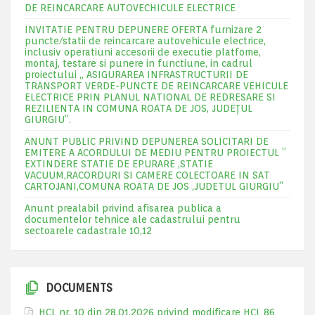
DE REINCARCARE AUTOVECHICULE ELECTRICE
INVITATIE PENTRU DEPUNERE OFERTA furnizare 2
puncte/statii de reincarcare autovehicule electrice,
inclusiv operatiuni accesorii de executie platfome,
montaj, testare si punere in functiune, in cadrul
proiectului „ ASIGURAREA INFRASTRUCTURII DE
TRANSPORT VERDE-PUNCTE DE REINCARCARE VEHICULE
ELECTRICE PRIN PLANUL NATIONAL DE REDRESARE SI
REZILIENTA IN COMUNA ROATA DE JOS, JUDEŢUL
GIURGIU”.
ANUNT PUBLIC PRIVIND DEPUNEREA SOLICITARI DE
EMITERE A ACORDULUI DE MEDIU PENTRU PROIECTUL ”
EXTINDERE STATIE DE EPURARE ,STATIE
VACUUM,RACORDURI SI CAMERE COLECTOARE IN SAT
CARTOJANI,COMUNA ROATA DE JOS ,JUDETUL GIURGIU”
Anunt prealabil privind afisarea publica a
documentelor tehnice ale cadastrului pentru
sectoarele cadastrale 10,12
DOCUMENTS
HCL nr. 10 din 28.01.2026 privind modificare HCL 86