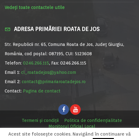
Vedeți toate contactele utile
ADRESA PRIMĂRIEI ROATA DE JOS
Str. Republicii nr. 65, Comuna Roata de Jos, Județ Giurgiu,
România, cod poștal: 087195, CUI: 5123608
Telefon:
0246.266.115
, Fax: 0246.266.115
Email 1:
cl_roatadejos@yahoo.com
Email 2:
contact@primariaroatadejos.ro
Contact:
Pagina de contact
Termeni și condiții
Politica de confidențialitate
Monitorul Oficial Local
Acest site foloseşte cookies. Navigând în continuare vă
© Primăria Roata de Jos, 2020. Site realizat de
MediaDigi.ro